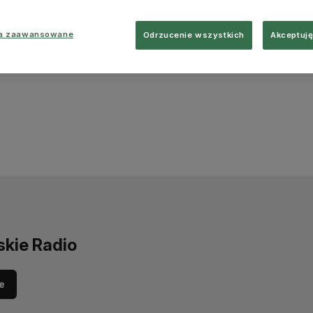
ia zaawansowane
Odrzucenie wszystkich
Akceptuję
skie Radio
e