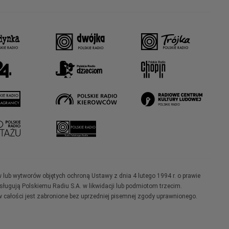
w lub wytworów objętych ochroną Ustawy z dnia 4 lutego 1994 r. o prawie
ugują Polskiemu Radiu S.A. w likwidacji lub podmiotom trzecim.
 całości jest zabronione bez uprzedniej pisemnej zgody uprawnionego.