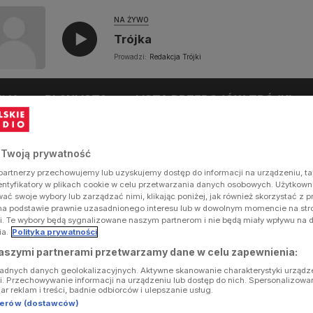
NA ŻYWO
Trójka
Prowadzi:
Redakcja Trójki
UŁY
PLAYLISTA
LISTA PRZEBOJÓW TRÓJKI
 Twoją prywatność
artnerzy przechowujemy lub uzyskujemy dostęp do informacji na urządzeniu, ta
dentyfikatory w plikach cookie w celu przetwarzania danych osobowych. Użytkow
ć swoje wybory lub zarządzać nimi, klikając poniżej, jak również skorzystać z 
na podstawie prawnie uzasadnionego interesu lub w dowolnym momencie na stron
i. Te wybory będą sygnalizowane naszym partnerom i nie będą miały wpływu na 
ia.
Polityka prywatności
aszymi partnerami przetwarzamy dane w celu zapewnienia:
ładnych danych geolokalizacyjnych. Aktywne skanowanie charakterystyki urządz
ji. Przechowywanie informacji na urządzeniu lub dostęp do nich. Spersonalizowa
iar reklam i treści, badnie odbiorców i ulepszanie usług.
tnerów (dostawców)