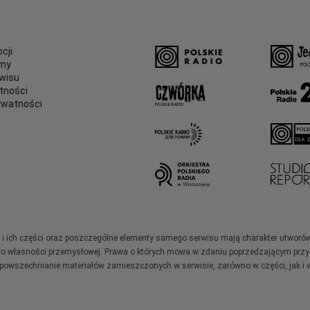
cji
amy
wisu
tności
ywatności
e
ały i ich części oraz poszczególne elementy samego serwisu mają charakter utworó
wo własności przemysłowej. Prawa o których mowa w zdaniu poprzedzającym przysł
zpowszechnianie materiałów zamieszczonych w serwisie, zarówno w części, jak i w