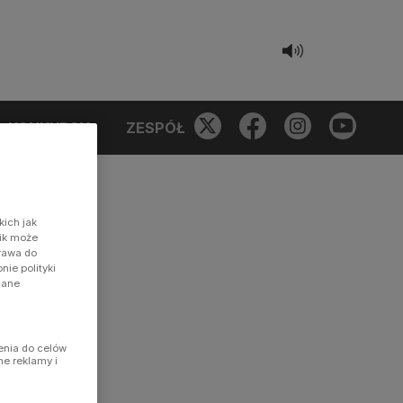
KONKURSY
ZESPÓŁ
kich jak
nik może
prawa do
ie polityki
dane
enia do celów
ne reklamy i