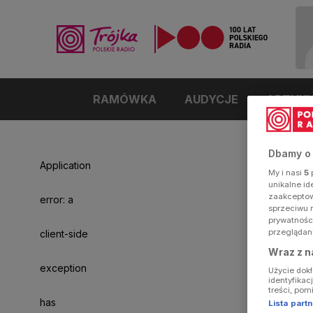
RAMÓWKA
AUDYCJE
ARTYK
Dbamy o
Application
My i nasi
5
p
unikalne i
zaakceptowa
error: a
sprzeciwu 
prywatnośc
przeglądan
client-side
Wraz z n
exception
Użycie dok
identyfikac
treści, pom
has
Lista par