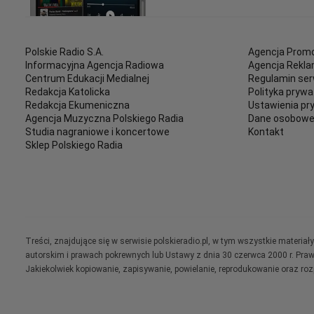
Polskie Radio S.A.
Agencja Promo
Informacyjna Agencja Radiowa
Agencja Rekl
Centrum Edukacji Medialnej
Regulamin ser
Redakcja Katolicka
Polityka prywa
Redakcja Ekumeniczna
Ustawienia pr
Agencja Muzyczna Polskiego Radia
Dane osobow
Studia nagraniowe i koncertowe
Kontakt
Sklep Polskiego Radia
Treści, znajdujące się w serwisie polskieradio.pl, w tym wszystkie materi
autorskim i prawach pokrewnych lub Ustawy z dnia 30 czerwca 2000 r. Pra
Jakiekolwiek kopiowanie, zapisywanie, powielanie, reprodukowanie oraz ro