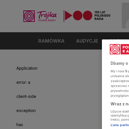
RAMÓWKA
AUDYCJE
ARTYK
Dbamy o
Application
My i nasi
5
p
unikalne i
zaakceptowa
error: a
sprzeciwu 
prywatnośc
przeglądan
client-side
Wraz z n
exception
Użycie dok
identyfikac
treści, pom
has
Lista par