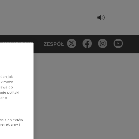
KONKURSY
ZESPÓŁ
kich jak
nik może
prawa do
ie polityki
dane
enia do celów
ne reklamy i