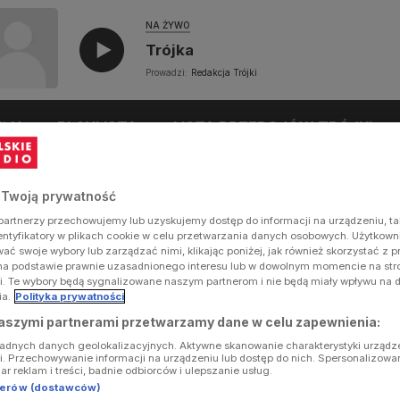
NA ŻYWO
Trójka
Prowadzi:
Redakcja Trójki
UŁY
PLAYLISTA
LISTA PRZEBOJÓW TRÓJKI
 Twoją prywatność
artnerzy przechowujemy lub uzyskujemy dostęp do informacji na urządzeniu, ta
dentyfikatory w plikach cookie w celu przetwarzania danych osobowych. Użytkow
ć swoje wybory lub zarządzać nimi, klikając poniżej, jak również skorzystać z 
na podstawie prawnie uzasadnionego interesu lub w dowolnym momencie na stron
i. Te wybory będą sygnalizowane naszym partnerom i nie będą miały wpływu na 
ia.
Polityka prywatności
aszymi partnerami przetwarzamy dane w celu zapewnienia:
ładnych danych geolokalizacyjnych. Aktywne skanowanie charakterystyki urządz
ji. Przechowywanie informacji na urządzeniu lub dostęp do nich. Spersonalizowa
iar reklam i treści, badnie odbiorców i ulepszanie usług.
tnerów (dostawców)