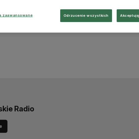
ia zaawansowane
Odrzucenie wszystkich
Akceptuję
skie Radio
e