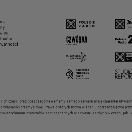
cji
amy
wisu
tności
ywatności
e
ały i ich części oraz poszczególne elementy samego serwisu mają charakter utworó
wo własności przemysłowej. Prawa o których mowa w zdaniu poprzedzającym przysł
zpowszechnianie materiałów zamieszczonych w serwisie, zarówno w części, jak i w