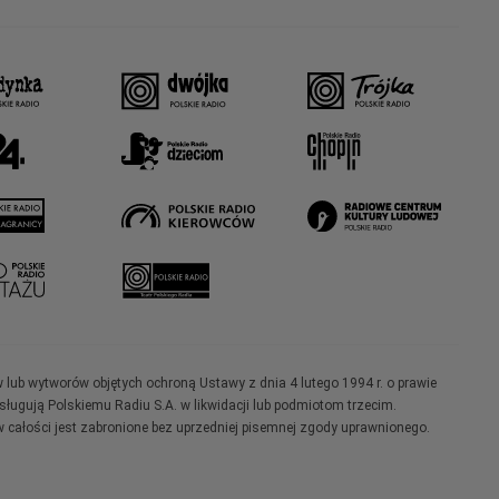
w lub wytworów objętych ochroną Ustawy z dnia 4 lutego 1994 r. o prawie
ugują Polskiemu Radiu S.A. w likwidacji lub podmiotom trzecim.
 całości jest zabronione bez uprzedniej pisemnej zgody uprawnionego.