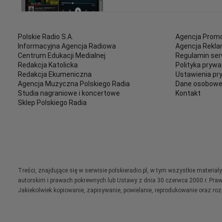
Polskie Radio S.A.
Agencja Promo
Informacyjna Agencja Radiowa
Agencja Rekl
Centrum Edukacji Medialnej
Regulamin ser
Redakcja Katolicka
Polityka prywa
Redakcja Ekumeniczna
Ustawienia pr
Agencja Muzyczna Polskiego Radia
Dane osobow
Studia nagraniowe i koncertowe
Kontakt
Sklep Polskiego Radia
Treści, znajdujące się w serwisie polskieradio.pl, w tym wszystkie materi
autorskim i prawach pokrewnych lub Ustawy z dnia 30 czerwca 2000 r. Pra
Jakiekolwiek kopiowanie, zapisywanie, powielanie, reprodukowanie oraz ro