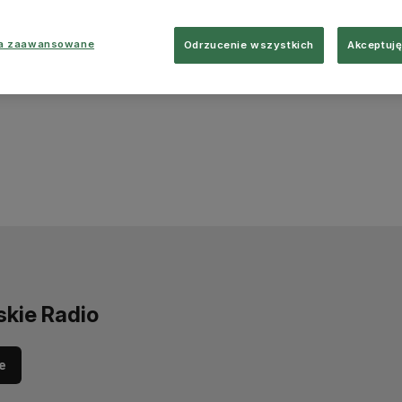
ia zaawansowane
Odrzucenie wszystkich
Akceptuję
skie Radio
e