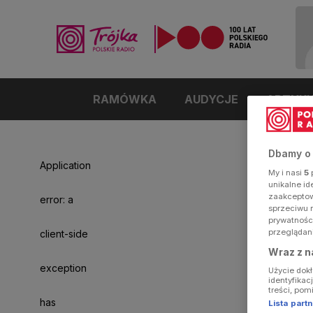
RAMÓWKA
AUDYCJE
ARTYK
Dbamy o
Application
My i nasi
5
p
unikalne i
zaakceptowa
error: a
sprzeciwu 
prywatnośc
przeglądan
client-side
Wraz z n
exception
Użycie dok
identyfikac
treści, pom
has
Lista par