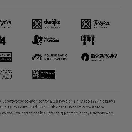
w lub wytworów objętych ochroną Ustawy z dnia 4 lutego 1994 r. o prawie
ugują Polskiemu Radiu S.A. w likwidacji lub podmiotom trzecim.
 całości jest zabronione bez uprzedniej pisemnej zgody uprawnionego.