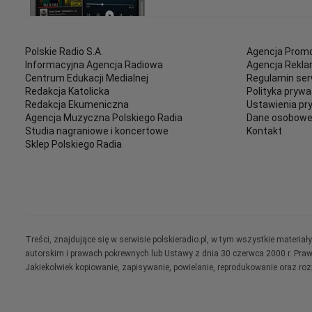
Polskie Radio S.A.
Agencja Promo
Informacyjna Agencja Radiowa
Agencja Rekl
Centrum Edukacji Medialnej
Regulamin ser
Redakcja Katolicka
Polityka prywa
Redakcja Ekumeniczna
Ustawienia pr
Agencja Muzyczna Polskiego Radia
Dane osobow
Studia nagraniowe i koncertowe
Kontakt
Sklep Polskiego Radia
Treści, znajdujące się w serwisie polskieradio.pl, w tym wszystkie materi
autorskim i prawach pokrewnych lub Ustawy z dnia 30 czerwca 2000 r. Pra
Jakiekolwiek kopiowanie, zapisywanie, powielanie, reprodukowanie oraz ro