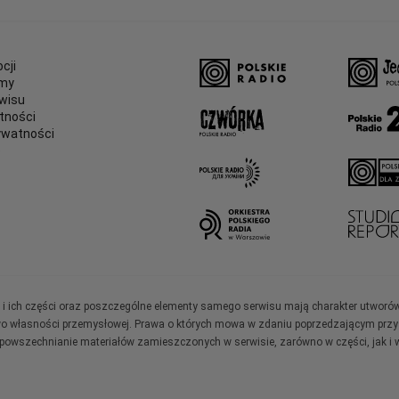
cji
amy
wisu
tności
ywatności
e
ały i ich części oraz poszczególne elementy samego serwisu mają charakter utworó
wo własności przemysłowej. Prawa o których mowa w zdaniu poprzedzającym przysł
zpowszechnianie materiałów zamieszczonych w serwisie, zarówno w części, jak i w