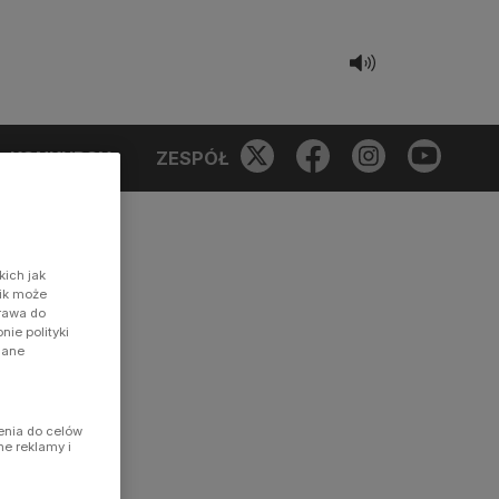
KONKURSY
ZESPÓŁ
kich jak
nik może
prawa do
ie polityki
dane
enia do celów
ne reklamy i