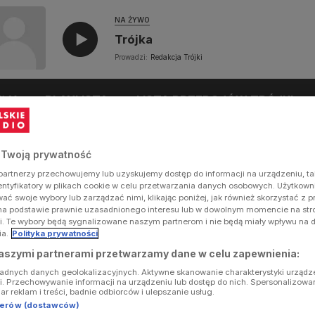
NA ŻYWO
Trójka
Prowadzi:
Redakcja Trójki
UŁY
PLAYLISTA
LISTA PRZEBOJÓW TRÓJKI
 Twoją prywatność
artnerzy przechowujemy lub uzyskujemy dostęp do informacji na urządzeniu, ta
dentyfikatory w plikach cookie w celu przetwarzania danych osobowych. Użytkow
ć swoje wybory lub zarządzać nimi, klikając poniżej, jak również skorzystać z 
na podstawie prawnie uzasadnionego interesu lub w dowolnym momencie na stron
i. Te wybory będą sygnalizowane naszym partnerom i nie będą miały wpływu na 
ia.
Polityka prywatności
aszymi partnerami przetwarzamy dane w celu zapewnienia:
ładnych danych geolokalizacyjnych. Aktywne skanowanie charakterystyki urządz
ji. Przechowywanie informacji na urządzeniu lub dostęp do nich. Spersonalizowa
iar reklam i treści, badnie odbiorców i ulepszanie usług.
tnerów (dostawców)