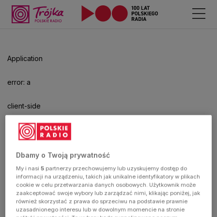
Application
error: a
client-side
exception
has
Dbamy o Twoją prywatność
My i nasi
5
partnerzy przechowujemy lub uzyskujemy dostęp do
occurred
informacji na urządzeniu, takich jak unikalne identyfikatory w plikach
cookie w celu przetwarzania danych osobowych. Użytkownik może
zaakceptować swoje wybory lub zarządzać nimi, klikając poniżej, jak
(see the
również skorzystać z prawa do sprzeciwu na podstawie prawnie
uzasadnionego interesu lub w dowolnym momencie na stronie