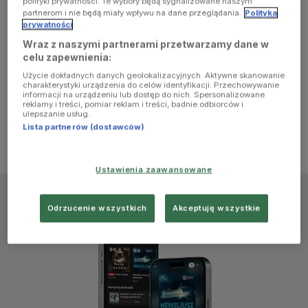
polityki prywatności. Te wybory będą sygnalizowane naszym
browser
partnerom i nie będą miały wpływu na dane przeglądania.
Polityka
prywatności
Wraz z naszymi partnerami przetwarzamy dane w
console for
celu zapewnienia:
Użycie dokładnych danych geolokalizacyjnych. Aktywne skanowanie
more
charakterystyki urządzenia do celów identyfikacji. Przechowywanie
informacji na urządzeniu lub dostęp do nich. Spersonalizowane
reklamy i treści, pomiar reklam i treści, badnie odbiorców i
information)
.
ulepszanie usług.
Lista partnerów (dostawców)
Ustawienia zaawansowane
Odrzucenie wszystkich
Akceptuję wszystkie