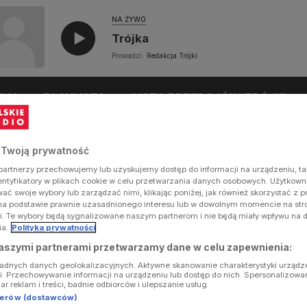
NA ŻYWO
Trójka
Prowadzi:
Redakcja Trójki
UŁY
PLAYLISTA
LISTA PRZEBOJÓW TRÓJKI
 Twoją prywatność
artnerzy przechowujemy lub uzyskujemy dostęp do informacji na urządzeniu, ta
dentyfikatory w plikach cookie w celu przetwarzania danych osobowych. Użytkow
ć swoje wybory lub zarządzać nimi, klikając poniżej, jak również skorzystać z 
na podstawie prawnie uzasadnionego interesu lub w dowolnym momencie na stron
i. Te wybory będą sygnalizowane naszym partnerom i nie będą miały wpływu na 
ia.
Polityka prywatności
aszymi partnerami przetwarzamy dane w celu zapewnienia:
ładnych danych geolokalizacyjnych. Aktywne skanowanie charakterystyki urządz
ji. Przechowywanie informacji na urządzeniu lub dostęp do nich. Spersonalizowa
iar reklam i treści, badnie odbiorców i ulepszanie usług.
tnerów (dostawców)