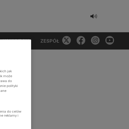
KONKURSY
ZESPÓŁ
kich jak
nik może
prawa do
ie polityki
dane
enia do celów
ne reklamy i