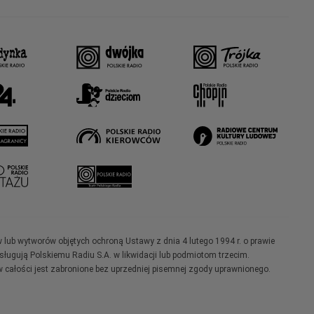
w lub wytworów objętych ochroną Ustawy z dnia 4 lutego 1994 r. o prawie
ugują Polskiemu Radiu S.A. w likwidacji lub podmiotom trzecim.
 całości jest zabronione bez uprzedniej pisemnej zgody uprawnionego.