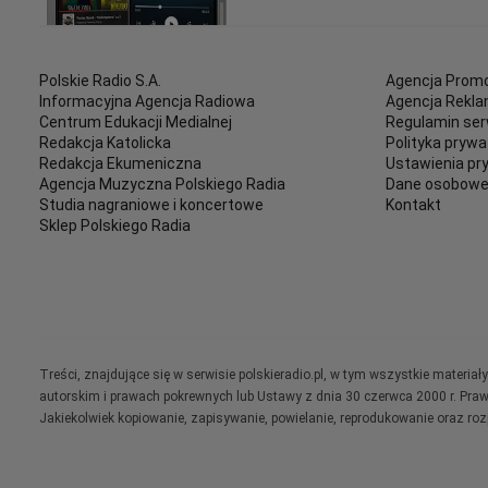
Polskie Radio S.A.
Agencja Promo
Informacyjna Agencja Radiowa
Agencja Rekl
Centrum Edukacji Medialnej
Regulamin ser
Redakcja Katolicka
Polityka prywa
Redakcja Ekumeniczna
Ustawienia pr
Agencja Muzyczna Polskiego Radia
Dane osobow
Studia nagraniowe i koncertowe
Kontakt
Sklep Polskiego Radia
Treści, znajdujące się w serwisie polskieradio.pl, w tym wszystkie materi
autorskim i prawach pokrewnych lub Ustawy z dnia 30 czerwca 2000 r. Pra
Jakiekolwiek kopiowanie, zapisywanie, powielanie, reprodukowanie oraz ro