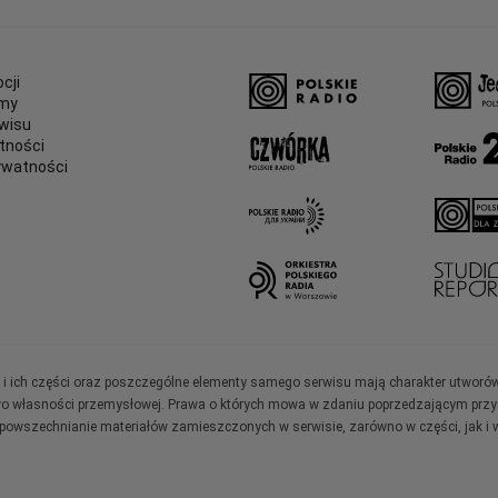
cji
amy
wisu
tności
ywatności
e
ały i ich części oraz poszczególne elementy samego serwisu mają charakter utworó
wo własności przemysłowej. Prawa o których mowa w zdaniu poprzedzającym przysł
zpowszechnianie materiałów zamieszczonych w serwisie, zarówno w części, jak i w