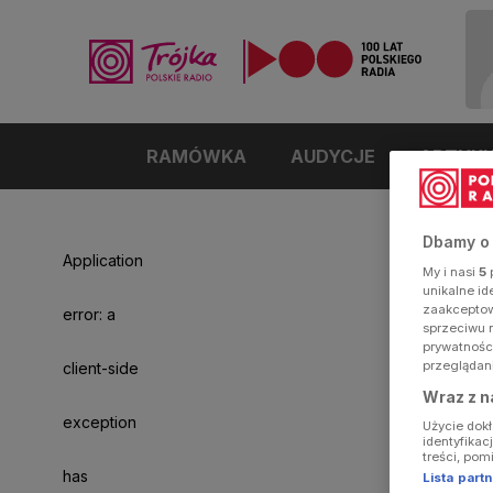
RAMÓWKA
AUDYCJE
ARTYK
Dbamy o
Application
My i nasi
5
p
unikalne i
zaakceptowa
error: a
sprzeciwu 
prywatnośc
przeglądan
client-side
Wraz z n
exception
Użycie dok
identyfikac
treści, pom
has
Lista par