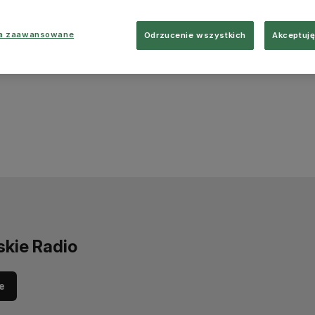
ia zaawansowane
Odrzucenie wszystkich
Akceptuję
skie Radio
e