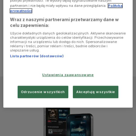
polityki prywatności. Te wybory będą sygnalizowane naszym
browser
partnerom i nie będą miały wpływu na dane przeglądania.
Polityka
prywatności
Wraz z naszymi partnerami przetwarzamy dane w
console for
celu zapewnienia:
Użycie dokładnych danych geolokalizacyjnych. Aktywne skanowanie
more
charakterystyki urządzenia do celów identyfikacji. Przechowywanie
informacji na urządzeniu lub dostęp do nich. Spersonalizowane
reklamy i treści, pomiar reklam i treści, badnie odbiorców i
information)
.
ulepszanie usług.
Lista partnerów (dostawców)
Ustawienia zaawansowane
Odrzucenie wszystkich
Akceptuję wszystkie