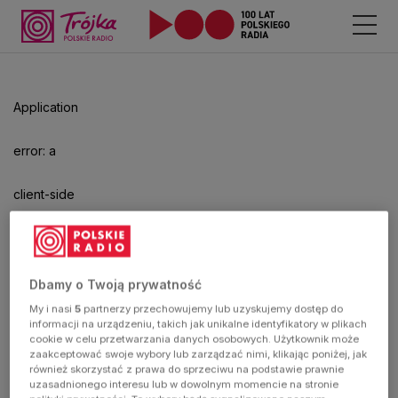
Odtwarzacz
jest
gotowy.
Kliknij
Application
aby
odtwarzać.
error: a
client-side
exception
has
Dbamy o Twoją prywatność
My i nasi
5
partnerzy przechowujemy lub uzyskujemy dostęp do
occurred
informacji na urządzeniu, takich jak unikalne identyfikatory w plikach
cookie w celu przetwarzania danych osobowych. Użytkownik może
zaakceptować swoje wybory lub zarządzać nimi, klikając poniżej, jak
(see the
również skorzystać z prawa do sprzeciwu na podstawie prawnie
uzasadnionego interesu lub w dowolnym momencie na stronie