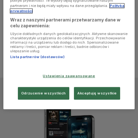
polityki prywatności. Te wybory będą sygnalizowane naszym
browser
partnerom i nie będą miały wpływu na dane przeglądania.
Polityka
prywatności
Wraz z naszymi partnerami przetwarzamy dane w
console for
celu zapewnienia:
Użycie dokładnych danych geolokalizacyjnych. Aktywne skanowanie
more
charakterystyki urządzenia do celów identyfikacji. Przechowywanie
informacji na urządzeniu lub dostęp do nich. Spersonalizowane
reklamy i treści, pomiar reklam i treści, badnie odbiorców i
information)
.
ulepszanie usług.
Lista partnerów (dostawców)
Ustawienia zaawansowane
Odrzucenie wszystkich
Akceptuję wszystkie