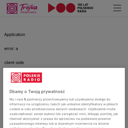
Odtwarzacz
jest
gotowy.
Kliknij
Application
aby
odtwarzać.
error: a
client-side
exception
has
Dbamy o Twoją prywatność
My i nasi
5
partnerzy przechowujemy lub uzyskujemy dostęp do
occurred
informacji na urządzeniu, takich jak unikalne identyfikatory w plikach
cookie w celu przetwarzania danych osobowych. Użytkownik może
zaakceptować swoje wybory lub zarządzać nimi, klikając poniżej, jak
(see the
również skorzystać z prawa do sprzeciwu na podstawie prawnie
uzasadnionego interesu lub w dowolnym momencie na stronie