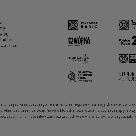
cji
amy
wisu
tności
ywatności
e
ały i ich części oraz poszczególne elementy samego serwisu mają charakter utworó
wo własności przemysłowej. Prawa o których mowa w zdaniu poprzedzającym przysł
zpowszechnianie materiałów zamieszczonych w serwisie, zarówno w części, jak i w