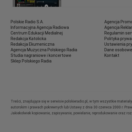
Polskie Radio S.A.
Agencja Promo
Informacyjna Agencja Radiowa
Agencja Rekl
Centrum Edukacji Medialnej
Regulamin ser
Redakcja Katolicka
Polityka prywa
Redakcja Ekumeniczna
Ustawienia pr
Agencja Muzyczna Polskiego Radia
Dane osobow
Studia nagraniowe i koncertowe
Kontakt
Sklep Polskiego Radia
Treści, znajdujące się w serwisie polskieradio.pl, w tym wszystkie materi
autorskim i prawach pokrewnych lub Ustawy z dnia 30 czerwca 2000 r. Pra
Jakiekolwiek kopiowanie, zapisywanie, powielanie, reprodukowanie oraz ro