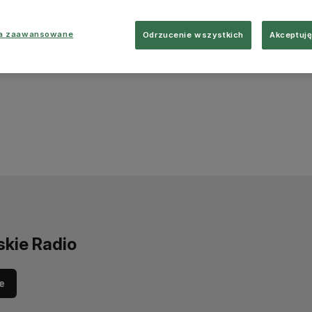
ia zaawansowane
Odrzucenie wszystkich
Akceptuję
skie Radio
e