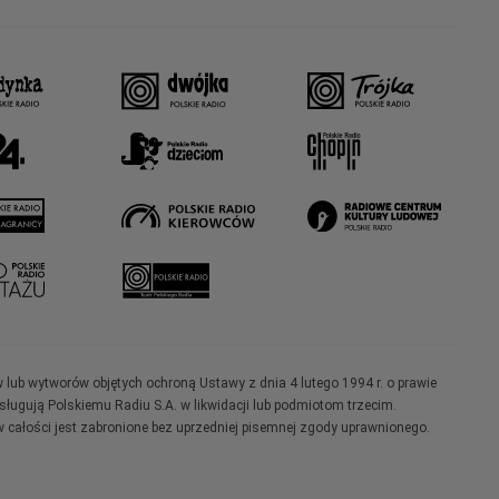
w lub wytworów objętych ochroną Ustawy z dnia 4 lutego 1994 r. o prawie
ugują Polskiemu Radiu S.A. w likwidacji lub podmiotom trzecim.
 całości jest zabronione bez uprzedniej pisemnej zgody uprawnionego.