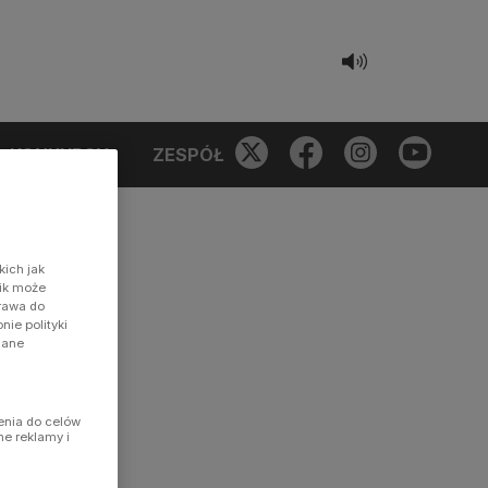
KONKURSY
ZESPÓŁ
kich jak
nik może
prawa do
ie polityki
dane
enia do celów
ne reklamy i