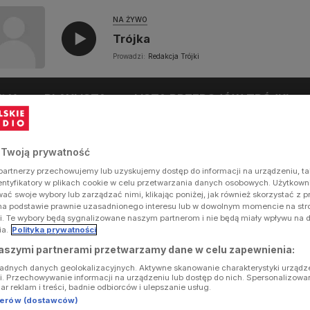
NA ŻYWO
Trójka
Prowadzi:
Redakcja Trójki
UŁY
PLAYLISTA
LISTA PRZEBOJÓW TRÓJKI
 Twoją prywatność
artnerzy przechowujemy lub uzyskujemy dostęp do informacji na urządzeniu, ta
dentyfikatory w plikach cookie w celu przetwarzania danych osobowych. Użytkow
ć swoje wybory lub zarządzać nimi, klikając poniżej, jak również skorzystać z 
na podstawie prawnie uzasadnionego interesu lub w dowolnym momencie na stron
i. Te wybory będą sygnalizowane naszym partnerom i nie będą miały wpływu na 
ia.
Polityka prywatności
aszymi partnerami przetwarzamy dane w celu zapewnienia:
ładnych danych geolokalizacyjnych. Aktywne skanowanie charakterystyki urządz
ji. Przechowywanie informacji na urządzeniu lub dostęp do nich. Spersonalizowa
iar reklam i treści, badnie odbiorców i ulepszanie usług.
tnerów (dostawców)