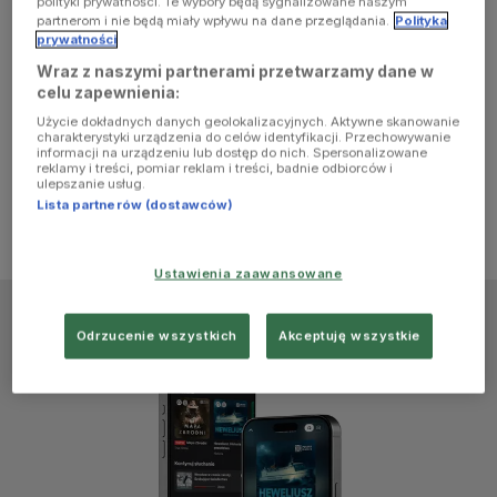
polityki prywatności. Te wybory będą sygnalizowane naszym
browser
partnerom i nie będą miały wpływu na dane przeglądania.
Polityka
prywatności
Wraz z naszymi partnerami przetwarzamy dane w
console for
celu zapewnienia:
Użycie dokładnych danych geolokalizacyjnych. Aktywne skanowanie
more
charakterystyki urządzenia do celów identyfikacji. Przechowywanie
informacji na urządzeniu lub dostęp do nich. Spersonalizowane
reklamy i treści, pomiar reklam i treści, badnie odbiorców i
information)
.
ulepszanie usług.
Lista partnerów (dostawców)
Ustawienia zaawansowane
Odrzucenie wszystkich
Akceptuję wszystkie