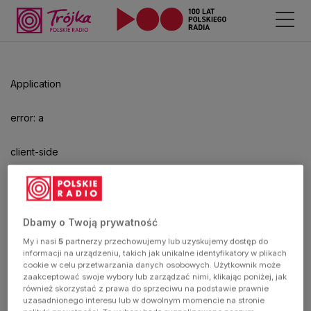
Odtwarzacz
jest
gotowy.
Kliknij
Application
aby
odtwarzać.
error: a
client-side
exception
has
Dbamy o Twoją prywatność
My i nasi
5
partnerzy przechowujemy lub uzyskujemy dostęp do
occurred
informacji na urządzeniu, takich jak unikalne identyfikatory w plikach
cookie w celu przetwarzania danych osobowych. Użytkownik może
zaakceptować swoje wybory lub zarządzać nimi, klikając poniżej, jak
(see the
również skorzystać z prawa do sprzeciwu na podstawie prawnie
uzasadnionego interesu lub w dowolnym momencie na stronie