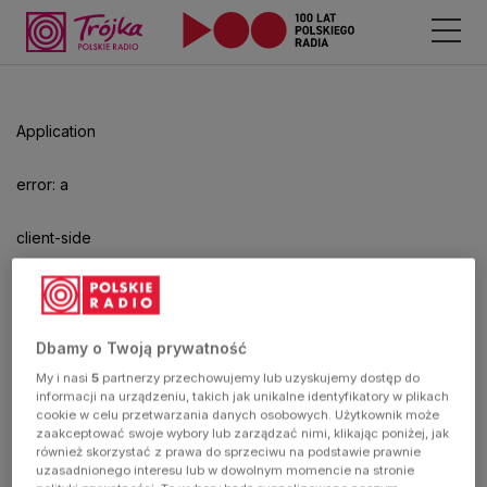
Odtwarzacz
jest
gotowy.
Kliknij
Application
aby
odtwarzać.
error: a
client-side
exception
has
Dbamy o Twoją prywatność
My i nasi
5
partnerzy przechowujemy lub uzyskujemy dostęp do
occurred
informacji na urządzeniu, takich jak unikalne identyfikatory w plikach
cookie w celu przetwarzania danych osobowych. Użytkownik może
zaakceptować swoje wybory lub zarządzać nimi, klikając poniżej, jak
(see the
również skorzystać z prawa do sprzeciwu na podstawie prawnie
uzasadnionego interesu lub w dowolnym momencie na stronie