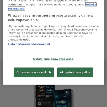
polityki prywatności. Te wybory będą sygnalizowane naszym
browser
partnerom i nie będą miały wpływu na dane przeglądania.
Polityka
prywatności
Wraz z naszymi partnerami przetwarzamy dane w
console for
celu zapewnienia:
Użycie dokładnych danych geolokalizacyjnych. Aktywne skanowanie
more
charakterystyki urządzenia do celów identyfikacji. Przechowywanie
informacji na urządzeniu lub dostęp do nich. Spersonalizowane
reklamy i treści, pomiar reklam i treści, badnie odbiorców i
information)
.
ulepszanie usług.
Lista partnerów (dostawców)
Ustawienia zaawansowane
Odrzucenie wszystkich
Akceptuję wszystkie