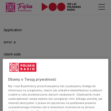
Odtwarzacz
jest
gotowy.
Kliknij
Application
aby
odtwarzać.
error: a
client-side
exception
has
Dbamy o Twoją prywatność
My i nasi
5
partnerzy przechowujemy lub uzyskujemy dostęp do
occurred
informacji na urządzeniu, takich jak unikalne identyfikatory w plikach
cookie w celu przetwarzania danych osobowych. Użytkownik może
zaakceptować swoje wybory lub zarządzać nimi, klikając poniżej, jak
(see the
również skorzystać z prawa do sprzeciwu na podstawie prawnie
uzasadnionego interesu lub w dowolnym momencie na stronie