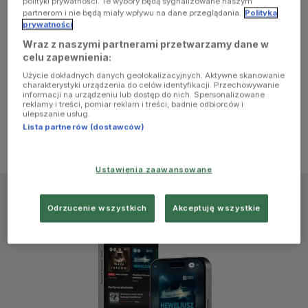
polityki prywatności. Te wybory będą sygnalizowane naszym
browser
partnerom i nie będą miały wpływu na dane przeglądania.
Polityka
prywatności
Wraz z naszymi partnerami przetwarzamy dane w
console for
celu zapewnienia:
Użycie dokładnych danych geolokalizacyjnych. Aktywne skanowanie
more
charakterystyki urządzenia do celów identyfikacji. Przechowywanie
informacji na urządzeniu lub dostęp do nich. Spersonalizowane
reklamy i treści, pomiar reklam i treści, badnie odbiorców i
information)
.
ulepszanie usług.
Lista partnerów (dostawców)
Ustawienia zaawansowane
Odrzucenie wszystkich
Akceptuję wszystkie