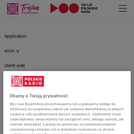
Odtwarzacz
jest
gotowy.
Kliknij
Application
aby
odtwarzać.
error: a
client-side
exception
has
Dbamy o Twoją prywatność
My i nasi
5
partnerzy przechowujemy lub uzyskujemy dostęp do
occurred
informacji na urządzeniu, takich jak unikalne identyfikatory w plikach
cookie w celu przetwarzania danych osobowych. Użytkownik może
zaakceptować swoje wybory lub zarządzać nimi, klikając poniżej, jak
(see the
również skorzystać z prawa do sprzeciwu na podstawie prawnie
uzasadnionego interesu lub w dowolnym momencie na stronie