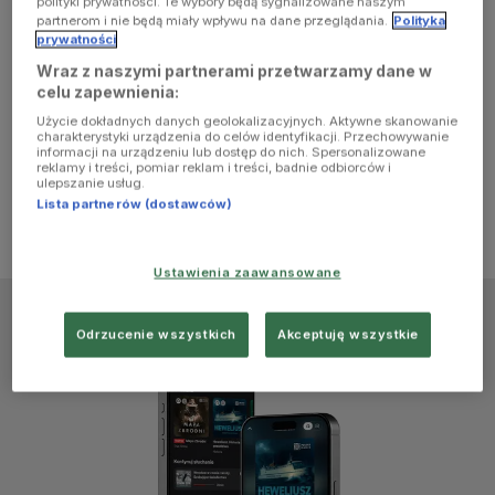
polityki prywatności. Te wybory będą sygnalizowane naszym
browser
partnerom i nie będą miały wpływu na dane przeglądania.
Polityka
prywatności
Wraz z naszymi partnerami przetwarzamy dane w
console for
celu zapewnienia:
Użycie dokładnych danych geolokalizacyjnych. Aktywne skanowanie
more
charakterystyki urządzenia do celów identyfikacji. Przechowywanie
informacji na urządzeniu lub dostęp do nich. Spersonalizowane
reklamy i treści, pomiar reklam i treści, badnie odbiorców i
information)
.
ulepszanie usług.
Lista partnerów (dostawców)
Ustawienia zaawansowane
Odrzucenie wszystkich
Akceptuję wszystkie