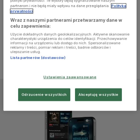
polityki prywatności. Te wybory będą sygnalizowane naszym
browser
partnerom i nie będą miały wpływu na dane przeglądania.
Polityka
prywatności
Wraz z naszymi partnerami przetwarzamy dane w
console for
celu zapewnienia:
Użycie dokładnych danych geolokalizacyjnych. Aktywne skanowanie
more
charakterystyki urządzenia do celów identyfikacji. Przechowywanie
informacji na urządzeniu lub dostęp do nich. Spersonalizowane
reklamy i treści, pomiar reklam i treści, badnie odbiorców i
information)
.
ulepszanie usług.
Lista partnerów (dostawców)
Ustawienia zaawansowane
Odrzucenie wszystkich
Akceptuję wszystkie