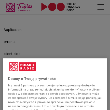
Odtwarzacz
jest
gotowy.
Kliknij
Application
aby
odtwarzać.
error: a
client-side
exception
has
Dbamy o Twoją prywatność
My i nasi
5
partnerzy przechowujemy lub uzyskujemy dostęp do
occurred
informacji na urządzeniu, takich jak unikalne identyfikatory w plikach
cookie w celu przetwarzania danych osobowych. Użytkownik może
zaakceptować swoje wybory lub zarządzać nimi, klikając poniżej, jak
(see the
również skorzystać z prawa do sprzeciwu na podstawie prawnie
uzasadnionego interesu lub w dowolnym momencie na stronie