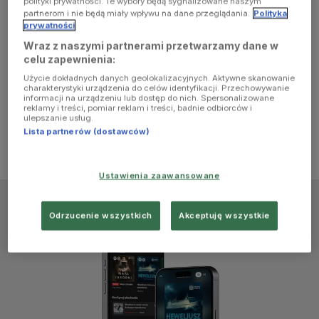
polityki prywatności. Te wybory będą sygnalizowane naszym
browser
partnerom i nie będą miały wpływu na dane przeglądania.
Polityka
prywatności
Wraz z naszymi partnerami przetwarzamy dane w
console for
celu zapewnienia:
Użycie dokładnych danych geolokalizacyjnych. Aktywne skanowanie
more
charakterystyki urządzenia do celów identyfikacji. Przechowywanie
informacji na urządzeniu lub dostęp do nich. Spersonalizowane
reklamy i treści, pomiar reklam i treści, badnie odbiorców i
information)
.
ulepszanie usług.
Lista partnerów (dostawców)
Ustawienia zaawansowane
Odrzucenie wszystkich
Akceptuję wszystkie