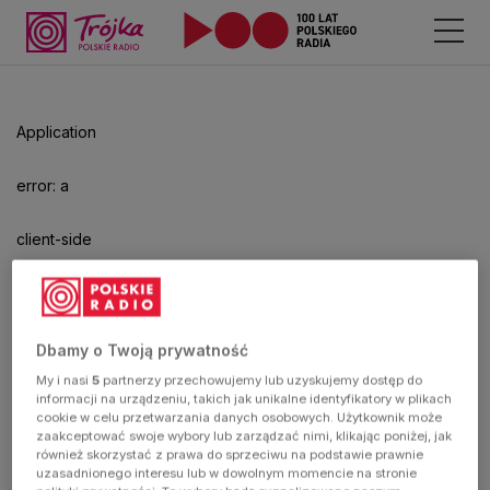
Odtwarzacz
jest
gotowy.
Kliknij
Application
aby
odtwarzać.
error: a
client-side
exception
has
Dbamy o Twoją prywatność
My i nasi
5
partnerzy przechowujemy lub uzyskujemy dostęp do
occurred
informacji na urządzeniu, takich jak unikalne identyfikatory w plikach
cookie w celu przetwarzania danych osobowych. Użytkownik może
zaakceptować swoje wybory lub zarządzać nimi, klikając poniżej, jak
(see the
również skorzystać z prawa do sprzeciwu na podstawie prawnie
uzasadnionego interesu lub w dowolnym momencie na stronie