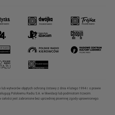
w lub wytworów objętych ochroną Ustawy z dnia 4 lutego 1994 r. o prawie
ugują Polskiemu Radiu S.A. w likwidacji lub podmiotom trzecim.
 całości jest zabronione bez uprzedniej pisemnej zgody uprawnionego.