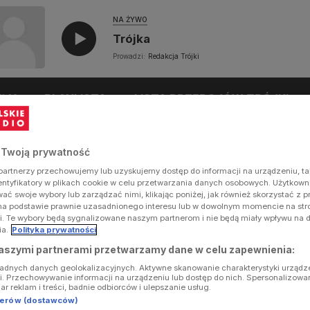
NA ŻYWO
Trójka
Prowadzi:
Redakcja Trójki
UŁY
PLAYLISTA
LISTA PRZEBOJÓW TRÓJKI
 Twoją prywatność
artnerzy przechowujemy lub uzyskujemy dostęp do informacji na urządzeniu, ta
dentyfikatory w plikach cookie w celu przetwarzania danych osobowych. Użytkow
ć swoje wybory lub zarządzać nimi, klikając poniżej, jak również skorzystać z 
na podstawie prawnie uzasadnionego interesu lub w dowolnym momencie na stron
i. Te wybory będą sygnalizowane naszym partnerom i nie będą miały wpływu na 
ia.
Polityka prywatności
aszymi partnerami przetwarzamy dane w celu zapewnienia:
ładnych danych geolokalizacyjnych. Aktywne skanowanie charakterystyki urządz
ji. Przechowywanie informacji na urządzeniu lub dostęp do nich. Spersonalizowa
iar reklam i treści, badnie odbiorców i ulepszanie usług.
tnerów (dostawców)