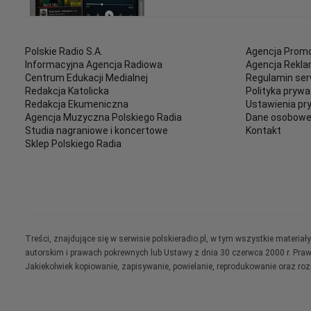
Polskie Radio S.A.
Agencja Promo
Informacyjna Agencja Radiowa
Agencja Rekl
Centrum Edukacji Medialnej
Regulamin ser
Redakcja Katolicka
Polityka prywa
Redakcja Ekumeniczna
Ustawienia pr
Agencja Muzyczna Polskiego Radia
Dane osobow
Studia nagraniowe i koncertowe
Kontakt
Sklep Polskiego Radia
Treści, znajdujące się w serwisie polskieradio.pl, w tym wszystkie materi
autorskim i prawach pokrewnych lub Ustawy z dnia 30 czerwca 2000 r. Pra
Jakiekolwiek kopiowanie, zapisywanie, powielanie, reprodukowanie oraz ro