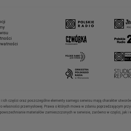
cji
amy
wisu
tności
ywatności
e
ały i ich części oraz poszczególne elementy samego serwisu mają charakter utworó
wo własności przemysłowej. Prawa o których mowa w zdaniu poprzedzającym przysł
zpowszechnianie materiałów zamieszczonych w serwisie, zarówno w części, jak i w