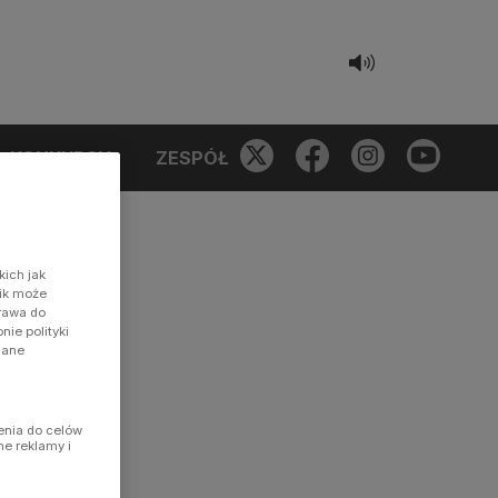
KONKURSY
ZESPÓŁ
kich jak
nik może
prawa do
ie polityki
dane
enia do celów
ne reklamy i