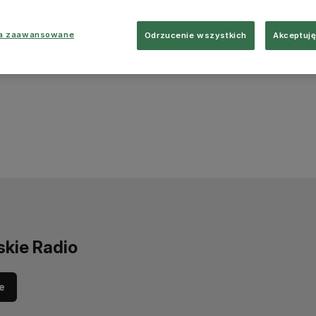
ia zaawansowane
Odrzucenie wszystkich
Akceptuję
skie Radio
e