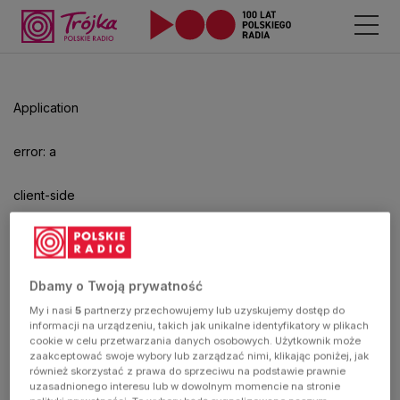
Odtwarzacz
jest
gotowy.
Kliknij
Application
aby
odtwarzać.
error: a
client-side
exception
has
Dbamy o Twoją prywatność
My i nasi
5
partnerzy przechowujemy lub uzyskujemy dostęp do
occurred
informacji na urządzeniu, takich jak unikalne identyfikatory w plikach
cookie w celu przetwarzania danych osobowych. Użytkownik może
zaakceptować swoje wybory lub zarządzać nimi, klikając poniżej, jak
(see the
również skorzystać z prawa do sprzeciwu na podstawie prawnie
uzasadnionego interesu lub w dowolnym momencie na stronie