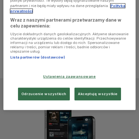
polityki prywatności. Te wybory będą sygnalizowane naszym
browser
partnerom i nie będą miały wpływu na dane przeglądania.
Polityka
prywatności
Wraz z naszymi partnerami przetwarzamy dane w
console for
celu zapewnienia:
Użycie dokładnych danych geolokalizacyjnych. Aktywne skanowanie
more
charakterystyki urządzenia do celów identyfikacji. Przechowywanie
informacji na urządzeniu lub dostęp do nich. Spersonalizowane
reklamy i treści, pomiar reklam i treści, badnie odbiorców i
information)
.
ulepszanie usług.
Lista partnerów (dostawców)
Ustawienia zaawansowane
Odrzucenie wszystkich
Akceptuję wszystkie