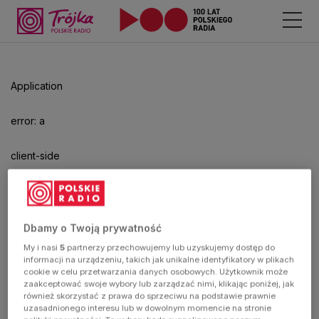
Application
error: a
client-side
exception
has
Dbamy o Twoją prywatność
My i nasi
5
partnerzy przechowujemy lub uzyskujemy dostęp do
occurred
informacji na urządzeniu, takich jak unikalne identyfikatory w plikach
cookie w celu przetwarzania danych osobowych. Użytkownik może
zaakceptować swoje wybory lub zarządzać nimi, klikając poniżej, jak
(see the
również skorzystać z prawa do sprzeciwu na podstawie prawnie
uzasadnionego interesu lub w dowolnym momencie na stronie