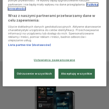
polityki prywatności. Te wybory będą sygnalizowane naszym
browser
partnerom i nie będą miały wpływu na dane przeglądania.
Polityka
prywatności
Wraz z naszymi partnerami przetwarzamy dane w
console for
celu zapewnienia:
Użycie dokładnych danych geolokalizacyjnych. Aktywne skanowanie
more
charakterystyki urządzenia do celów identyfikacji. Przechowywanie
informacji na urządzeniu lub dostęp do nich. Spersonalizowane
reklamy i treści, pomiar reklam i treści, badnie odbiorców i
information)
.
ulepszanie usług.
Lista partnerów (dostawców)
Ustawienia zaawansowane
Odrzucenie wszystkich
Akceptuję wszystkie