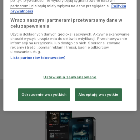
polityki prywatności. Te wybory będą sygnalizowane naszym
browser
partnerom i nie będą miały wpływu na dane przeglądania.
Polityka
prywatności
Wraz z naszymi partnerami przetwarzamy dane w
console for
celu zapewnienia:
Użycie dokładnych danych geolokalizacyjnych. Aktywne skanowanie
more
charakterystyki urządzenia do celów identyfikacji. Przechowywanie
informacji na urządzeniu lub dostęp do nich. Spersonalizowane
reklamy i treści, pomiar reklam i treści, badnie odbiorców i
information)
.
ulepszanie usług.
Lista partnerów (dostawców)
Ustawienia zaawansowane
Odrzucenie wszystkich
Akceptuję wszystkie