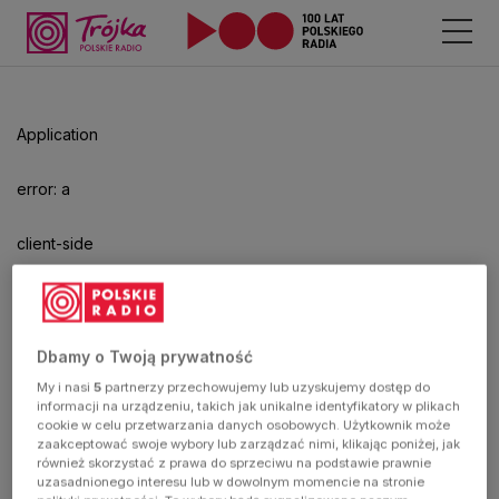
Application
error: a
client-side
exception
has
Dbamy o Twoją prywatność
My i nasi
5
partnerzy przechowujemy lub uzyskujemy dostęp do
occurred
informacji na urządzeniu, takich jak unikalne identyfikatory w plikach
cookie w celu przetwarzania danych osobowych. Użytkownik może
zaakceptować swoje wybory lub zarządzać nimi, klikając poniżej, jak
(see the
również skorzystać z prawa do sprzeciwu na podstawie prawnie
uzasadnionego interesu lub w dowolnym momencie na stronie