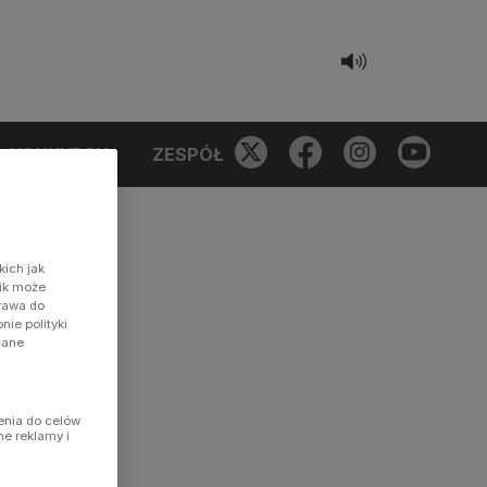
KONKURSY
ZESPÓŁ
kich jak
nik może
prawa do
ie polityki
dane
enia do celów
ne reklamy i