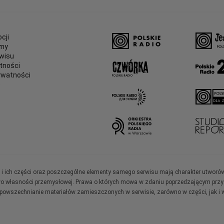
cji
amy
wisu
tności
ywatności
e
ały i ich części oraz poszczególne elementy samego serwisu mają charakter utworó
wo własności przemysłowej. Prawa o których mowa w zdaniu poprzedzającym przysł
zpowszechnianie materiałów zamieszczonych w serwisie, zarówno w części, jak i w