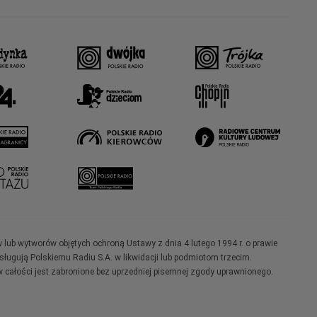
w lub wytworów objętych ochroną Ustawy z dnia 4 lutego 1994 r. o prawie
ugują Polskiemu Radiu S.A. w likwidacji lub podmiotom trzecim.
 całości jest zabronione bez uprzedniej pisemnej zgody uprawnionego.