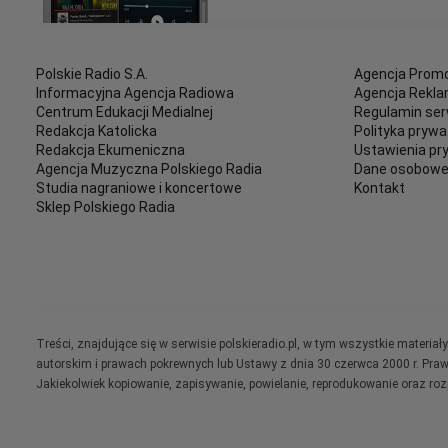
Polskie Radio S.A.
Agencja Promo
Informacyjna Agencja Radiowa
Agencja Rekl
Centrum Edukacji Medialnej
Regulamin ser
Redakcja Katolicka
Polityka prywa
Redakcja Ekumeniczna
Ustawienia pr
Agencja Muzyczna Polskiego Radia
Dane osobow
Studia nagraniowe i koncertowe
Kontakt
Sklep Polskiego Radia
Treści, znajdujące się w serwisie polskieradio.pl, w tym wszystkie materi
autorskim i prawach pokrewnych lub Ustawy z dnia 30 czerwca 2000 r. Pra
Jakiekolwiek kopiowanie, zapisywanie, powielanie, reprodukowanie oraz ro