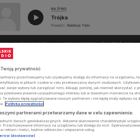
NA ŻYWO
Trójka
Prowadzi:
Redakcja Trójki
UŁY
PLAYLISTA
LISTA PRZEBOJÓW TRÓJKI
 Twoją prywatność
artnerzy przechowujemy lub uzyskujemy dostęp do informacji na urządzeniu, ta
dentyfikatory w plikach cookie w celu przetwarzania danych osobowych. Użytkow
ć swoje wybory lub zarządzać nimi, klikając poniżej, jak również skorzystać z 
na podstawie prawnie uzasadnionego interesu lub w dowolnym momencie na stron
i. Te wybory będą sygnalizowane naszym partnerom i nie będą miały wpływu na 
ia.
Polityka prywatności
aszymi partnerami przetwarzamy dane w celu zapewnienia:
ładnych danych geolokalizacyjnych. Aktywne skanowanie charakterystyki urządz
ji. Przechowywanie informacji na urządzeniu lub dostęp do nich. Spersonalizowa
iar reklam i treści, badnie odbiorców i ulepszanie usług.
tnerów (dostawców)