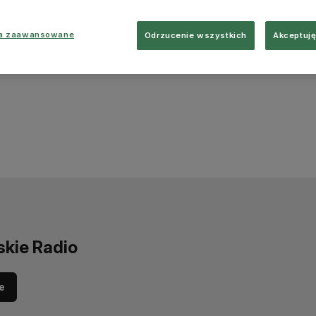
ia zaawansowane
Odrzucenie wszystkich
Akceptuję
skie Radio
e