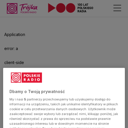
Application
error: a
client-side
exception
has
Dbamy o Twoją prywatność
My i nasi
5
partnerzy przechowujemy lub uzyskujemy dostęp do
occurred
informacji na urządzeniu, takich jak unikalne identyfikatory w plikach
cookie w celu przetwarzania danych osobowych. Użytkownik może
zaakceptować swoje wybory lub zarządzać nimi, klikając poniżej, jak
(see the
również skorzystać z prawa do sprzeciwu na podstawie prawnie
uzasadnionego interesu lub w dowolnym momencie na stronie