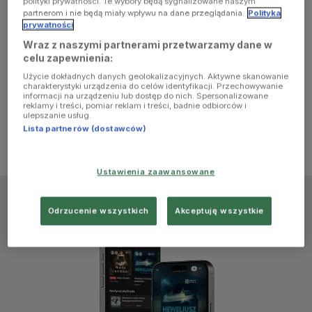
polityki prywatności. Te wybory będą sygnalizowane naszym
browser
partnerom i nie będą miały wpływu na dane przeglądania.
Polityka
prywatności
Wraz z naszymi partnerami przetwarzamy dane w
console for
celu zapewnienia:
Użycie dokładnych danych geolokalizacyjnych. Aktywne skanowanie
more
charakterystyki urządzenia do celów identyfikacji. Przechowywanie
informacji na urządzeniu lub dostęp do nich. Spersonalizowane
reklamy i treści, pomiar reklam i treści, badnie odbiorców i
information)
.
ulepszanie usług.
Lista partnerów (dostawców)
Ustawienia zaawansowane
Odrzucenie wszystkich
Akceptuję wszystkie