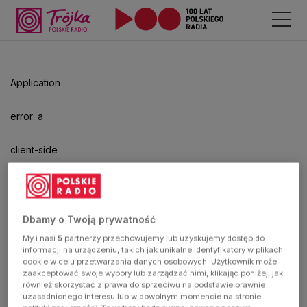
Odtwarzacz
jest
gotowy.
Kliknij
Application
aby
odtwarzać.
error: a
client-side
exception
has
Dbamy o Twoją prywatność
My i nasi
5
partnerzy przechowujemy lub uzyskujemy dostęp do
occurred
informacji na urządzeniu, takich jak unikalne identyfikatory w plikach
cookie w celu przetwarzania danych osobowych. Użytkownik może
zaakceptować swoje wybory lub zarządzać nimi, klikając poniżej, jak
(see the
również skorzystać z prawa do sprzeciwu na podstawie prawnie
uzasadnionego interesu lub w dowolnym momencie na stronie