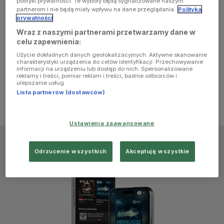
polityki prywatności. Te wybory będą sygnalizowane naszym
browser
partnerom i nie będą miały wpływu na dane przeglądania.
Polityka
prywatności
Wraz z naszymi partnerami przetwarzamy dane w
console for
celu zapewnienia:
Użycie dokładnych danych geolokalizacyjnych. Aktywne skanowanie
more
charakterystyki urządzenia do celów identyfikacji. Przechowywanie
informacji na urządzeniu lub dostęp do nich. Spersonalizowane
reklamy i treści, pomiar reklam i treści, badnie odbiorców i
information)
.
ulepszanie usług.
Lista partnerów (dostawców)
Ustawienia zaawansowane
Odrzucenie wszystkich
Akceptuję wszystkie