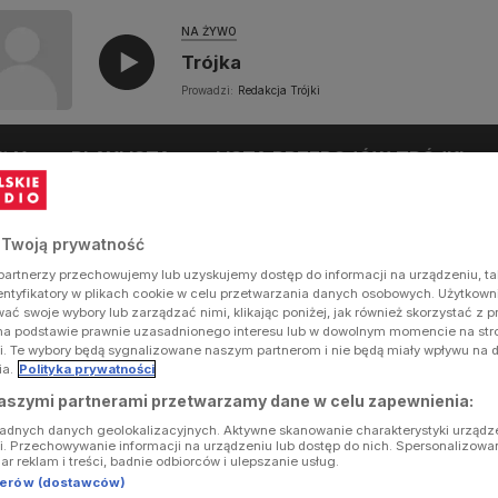
NA ŻYWO
Trójka
Prowadzi:
Redakcja Trójki
UŁY
PLAYLISTA
LISTA PRZEBOJÓW TRÓJKI
 Twoją prywatność
artnerzy przechowujemy lub uzyskujemy dostęp do informacji na urządzeniu, ta
dentyfikatory w plikach cookie w celu przetwarzania danych osobowych. Użytkow
ć swoje wybory lub zarządzać nimi, klikając poniżej, jak również skorzystać z 
na podstawie prawnie uzasadnionego interesu lub w dowolnym momencie na stron
i. Te wybory będą sygnalizowane naszym partnerom i nie będą miały wpływu na 
ia.
Polityka prywatności
aszymi partnerami przetwarzamy dane w celu zapewnienia:
ładnych danych geolokalizacyjnych. Aktywne skanowanie charakterystyki urządz
ji. Przechowywanie informacji na urządzeniu lub dostęp do nich. Spersonalizowa
iar reklam i treści, badnie odbiorców i ulepszanie usług.
tnerów (dostawców)