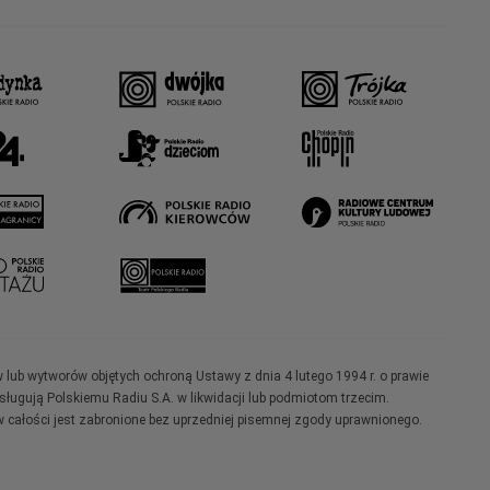
w lub wytworów objętych ochroną Ustawy z dnia 4 lutego 1994 r. o prawie
ugują Polskiemu Radiu S.A. w likwidacji lub podmiotom trzecim.
 całości jest zabronione bez uprzedniej pisemnej zgody uprawnionego.