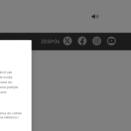
KONKURSY
ZESPÓŁ
kich jak
nik może
prawa do
ie polityki
dane
enia do celów
ne reklamy i