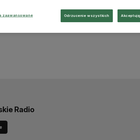
ia zaawansowane
Odrzucenie wszystkich
Akceptuję
skie Radio
e