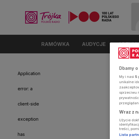
RAMÓWKA
AUDYCJE
ARTYK
Dbamy o
Application
My i nasi
5
p
unikalne i
zaakceptowa
error: a
sprzeciwu 
prywatnośc
przeglądan
client-side
Wraz z n
exception
Użycie dok
identyfikac
treści, pom
has
Lista par