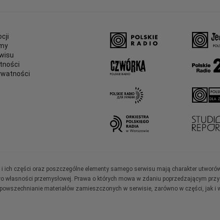
cji
amy
wisu
tności
ywatności
e
ały i ich części oraz poszczególne elementy samego serwisu mają charakter utworó
wo własności przemysłowej. Prawa o których mowa w zdaniu poprzedzającym przysł
zpowszechnianie materiałów zamieszczonych w serwisie, zarówno w części, jak i w