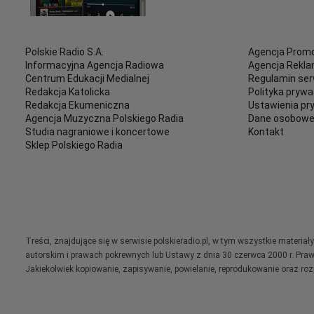
Polskie Radio S.A.
Agencja Promo
Informacyjna Agencja Radiowa
Agencja Rekl
Centrum Edukacji Medialnej
Regulamin ser
Redakcja Katolicka
Polityka prywa
Redakcja Ekumeniczna
Ustawienia pr
Agencja Muzyczna Polskiego Radia
Dane osobow
Studia nagraniowe i koncertowe
Kontakt
Sklep Polskiego Radia
Treści, znajdujące się w serwisie polskieradio.pl, w tym wszystkie materi
autorskim i prawach pokrewnych lub Ustawy z dnia 30 czerwca 2000 r. Pra
Jakiekolwiek kopiowanie, zapisywanie, powielanie, reprodukowanie oraz ro