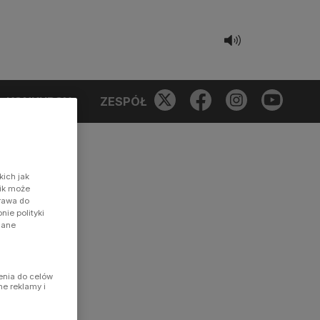
KONKURSY
ZESPÓŁ
kich jak
nik może
prawa do
ie polityki
dane
enia do celów
ne reklamy i