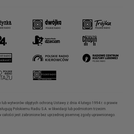
w lub wytworów objętych ochroną Ustawy z dnia 4 lutego 1994 r. o prawie
ugują Polskiemu Radiu S.A. w likwidacji lub podmiotom trzecim.
 całości jest zabronione bez uprzedniej pisemnej zgody uprawnionego.