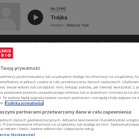
NA ŻYWO
Trójka
Prowadzi:
Redakcja Trójki
UŁY
PLAYLISTA
LISTA PRZEBOJÓW TRÓJKI
 Twoją prywatność
artnerzy przechowujemy lub uzyskujemy dostęp do informacji na urządzeniu, ta
dentyfikatory w plikach cookie w celu przetwarzania danych osobowych. Użytkow
ć swoje wybory lub zarządzać nimi, klikając poniżej, jak również skorzystać z 
na podstawie prawnie uzasadnionego interesu lub w dowolnym momencie na stron
i. Te wybory będą sygnalizowane naszym partnerom i nie będą miały wpływu na 
ia.
Polityka prywatności
aszymi partnerami przetwarzamy dane w celu zapewnienia:
ładnych danych geolokalizacyjnych. Aktywne skanowanie charakterystyki urządz
ji. Przechowywanie informacji na urządzeniu lub dostęp do nich. Spersonalizowa
iar reklam i treści, badnie odbiorców i ulepszanie usług.
tnerów (dostawców)