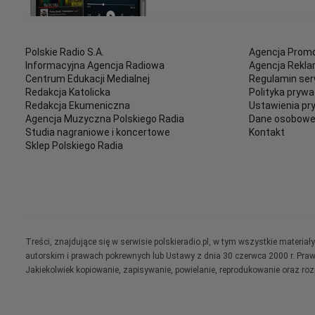
Polskie Radio S.A.
Agencja Promo
Informacyjna Agencja Radiowa
Agencja Rekl
Centrum Edukacji Medialnej
Regulamin ser
Redakcja Katolicka
Polityka prywa
Redakcja Ekumeniczna
Ustawienia pr
Agencja Muzyczna Polskiego Radia
Dane osobow
Studia nagraniowe i koncertowe
Kontakt
Sklep Polskiego Radia
Treści, znajdujące się w serwisie polskieradio.pl, w tym wszystkie materi
autorskim i prawach pokrewnych lub Ustawy z dnia 30 czerwca 2000 r. Pra
Jakiekolwiek kopiowanie, zapisywanie, powielanie, reprodukowanie oraz ro