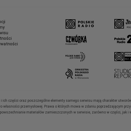
cji
amy
wisu
tności
ywatności
e
ały i ich części oraz poszczególne elementy samego serwisu mają charakter utworó
wo własności przemysłowej. Prawa o których mowa w zdaniu poprzedzającym przysł
zpowszechnianie materiałów zamieszczonych w serwisie, zarówno w części, jak i w