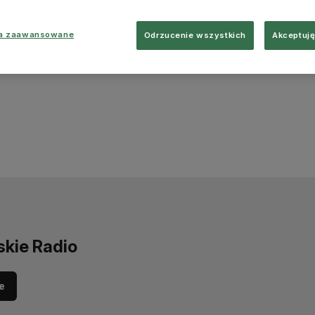
ia zaawansowane
Odrzucenie wszystkich
Akceptuję
skie Radio
e