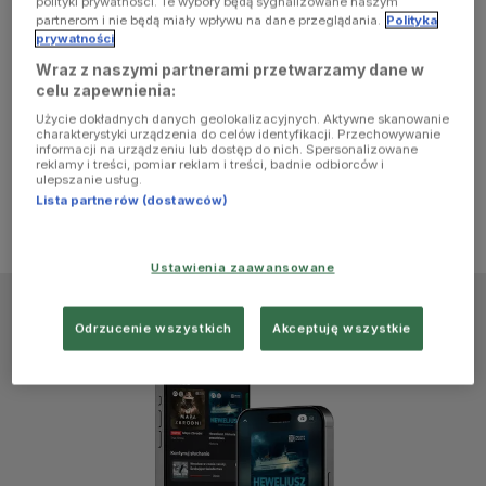
polityki prywatności. Te wybory będą sygnalizowane naszym
browser
partnerom i nie będą miały wpływu na dane przeglądania.
Polityka
prywatności
Wraz z naszymi partnerami przetwarzamy dane w
console for
celu zapewnienia:
Użycie dokładnych danych geolokalizacyjnych. Aktywne skanowanie
more
charakterystyki urządzenia do celów identyfikacji. Przechowywanie
informacji na urządzeniu lub dostęp do nich. Spersonalizowane
reklamy i treści, pomiar reklam i treści, badnie odbiorców i
information)
.
ulepszanie usług.
Lista partnerów (dostawców)
Ustawienia zaawansowane
Odrzucenie wszystkich
Akceptuję wszystkie