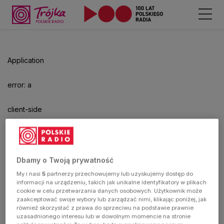
Application
error: a
client-side
exception
has
Dbamy o Twoją prywatność
My i nasi
5
partnerzy przechowujemy lub uzyskujemy dostęp do
occurred
informacji na urządzeniu, takich jak unikalne identyfikatory w plikach
cookie w celu przetwarzania danych osobowych. Użytkownik może
zaakceptować swoje wybory lub zarządzać nimi, klikając poniżej, jak
(see the
również skorzystać z prawa do sprzeciwu na podstawie prawnie
uzasadnionego interesu lub w dowolnym momencie na stronie