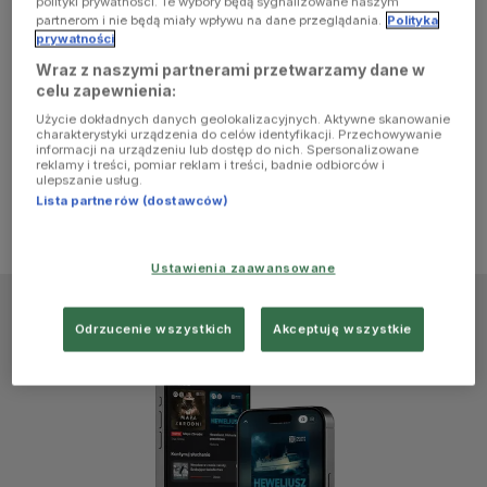
polityki prywatności. Te wybory będą sygnalizowane naszym
browser
partnerom i nie będą miały wpływu na dane przeglądania.
Polityka
prywatności
Wraz z naszymi partnerami przetwarzamy dane w
console for
celu zapewnienia:
Użycie dokładnych danych geolokalizacyjnych. Aktywne skanowanie
more
charakterystyki urządzenia do celów identyfikacji. Przechowywanie
informacji na urządzeniu lub dostęp do nich. Spersonalizowane
reklamy i treści, pomiar reklam i treści, badnie odbiorców i
information)
.
ulepszanie usług.
Lista partnerów (dostawców)
Ustawienia zaawansowane
Odrzucenie wszystkich
Akceptuję wszystkie