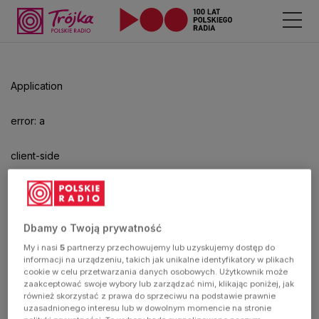
Application
error: a
client-side
exception
has
Dbamy o Twoją prywatność
My i nasi
5
partnerzy przechowujemy lub uzyskujemy dostęp do
occurred
informacji na urządzeniu, takich jak unikalne identyfikatory w plikach
cookie w celu przetwarzania danych osobowych. Użytkownik może
zaakceptować swoje wybory lub zarządzać nimi, klikając poniżej, jak
(see the
również skorzystać z prawa do sprzeciwu na podstawie prawnie
uzasadnionego interesu lub w dowolnym momencie na stronie