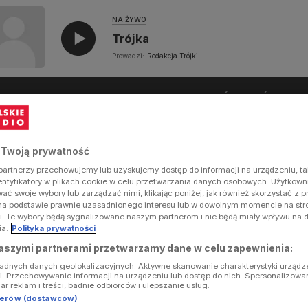
NA ŻYWO
Trójka
Prowadzi:
Redakcja Trójki
UŁY
PLAYLISTA
LISTA PRZEBOJÓW TRÓJKI
 Twoją prywatność
artnerzy przechowujemy lub uzyskujemy dostęp do informacji na urządzeniu, ta
dentyfikatory w plikach cookie w celu przetwarzania danych osobowych. Użytkow
ć swoje wybory lub zarządzać nimi, klikając poniżej, jak również skorzystać z 
na podstawie prawnie uzasadnionego interesu lub w dowolnym momencie na stron
i. Te wybory będą sygnalizowane naszym partnerom i nie będą miały wpływu na 
ia.
Polityka prywatności
aszymi partnerami przetwarzamy dane w celu zapewnienia:
ładnych danych geolokalizacyjnych. Aktywne skanowanie charakterystyki urządz
ji. Przechowywanie informacji na urządzeniu lub dostęp do nich. Spersonalizowa
iar reklam i treści, badnie odbiorców i ulepszanie usług.
tnerów (dostawców)