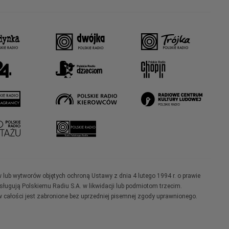
w lub wytworów objętych ochroną Ustawy z dnia 4 lutego 1994 r. o prawie
ugują Polskiemu Radiu S.A. w likwidacji lub podmiotom trzecim.
 całości jest zabronione bez uprzedniej pisemnej zgody uprawnionego.