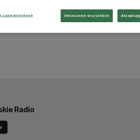
ia zaawansowane
Odrzucenie wszystkich
Akceptuję
skie Radio
e