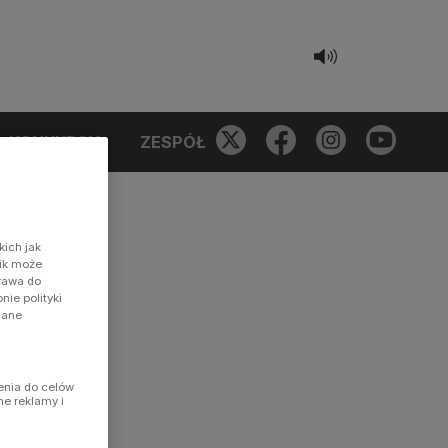
KONKURSY
ZESPÓŁ
kich jak
nik może
prawa do
ie polityki
dane
enia do celów
ne reklamy i