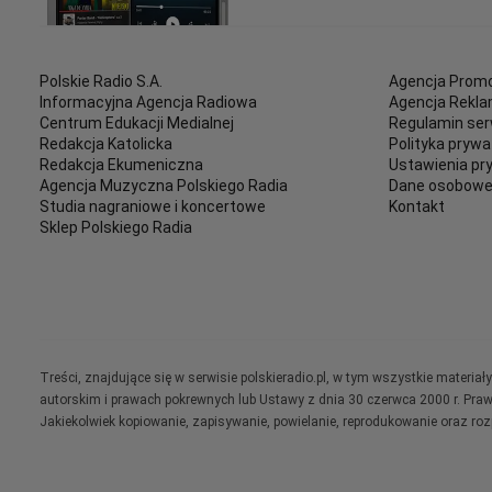
Polskie Radio S.A.
Agencja Promo
Informacyjna Agencja Radiowa
Agencja Rekl
Centrum Edukacji Medialnej
Regulamin ser
Redakcja Katolicka
Polityka prywa
Redakcja Ekumeniczna
Ustawienia pr
Agencja Muzyczna Polskiego Radia
Dane osobow
Studia nagraniowe i koncertowe
Kontakt
Sklep Polskiego Radia
Treści, znajdujące się w serwisie polskieradio.pl, w tym wszystkie materi
autorskim i prawach pokrewnych lub Ustawy z dnia 30 czerwca 2000 r. Pra
Jakiekolwiek kopiowanie, zapisywanie, powielanie, reprodukowanie oraz ro