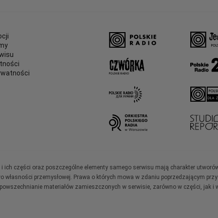
cji
amy
wisu
tności
ywatności
e
ały i ich części oraz poszczególne elementy samego serwisu mają charakter utworó
wo własności przemysłowej. Prawa o których mowa w zdaniu poprzedzającym przysł
zpowszechnianie materiałów zamieszczonych w serwisie, zarówno w części, jak i w