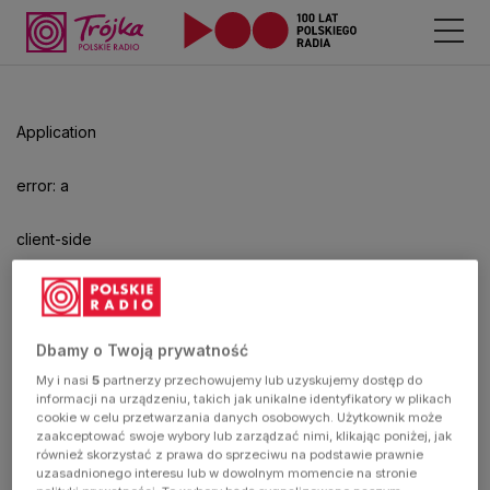
Odtwarzacz
jest
gotowy.
Kliknij
Application
aby
odtwarzać.
error: a
client-side
exception
has
Dbamy o Twoją prywatność
My i nasi
5
partnerzy przechowujemy lub uzyskujemy dostęp do
occurred
informacji na urządzeniu, takich jak unikalne identyfikatory w plikach
cookie w celu przetwarzania danych osobowych. Użytkownik może
zaakceptować swoje wybory lub zarządzać nimi, klikając poniżej, jak
(see the
również skorzystać z prawa do sprzeciwu na podstawie prawnie
uzasadnionego interesu lub w dowolnym momencie na stronie