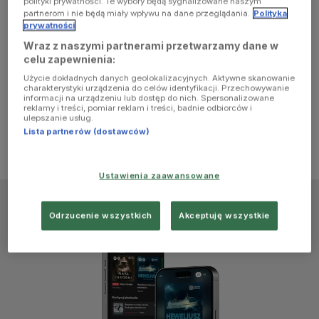
polityki prywatności. Te wybory będą sygnalizowane naszym
browser
partnerom i nie będą miały wpływu na dane przeglądania.
Polityka
prywatności
Wraz z naszymi partnerami przetwarzamy dane w
console for
celu zapewnienia:
Użycie dokładnych danych geolokalizacyjnych. Aktywne skanowanie
more
charakterystyki urządzenia do celów identyfikacji. Przechowywanie
informacji na urządzeniu lub dostęp do nich. Spersonalizowane
reklamy i treści, pomiar reklam i treści, badnie odbiorców i
information)
.
ulepszanie usług.
Lista partnerów (dostawców)
Ustawienia zaawansowane
Odrzucenie wszystkich
Akceptuję wszystkie