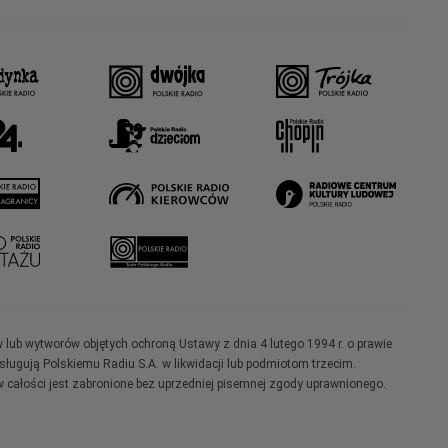
w lub wytworów objętych ochroną Ustawy z dnia 4 lutego 1994 r. o prawie
ugują Polskiemu Radiu S.A. w likwidacji lub podmiotom trzecim.
 całości jest zabronione bez uprzedniej pisemnej zgody uprawnionego.