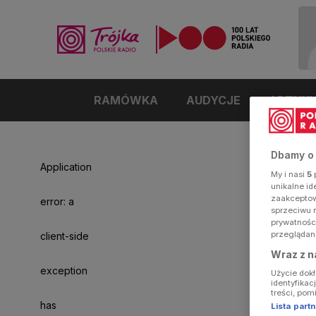
RAMÓWKA
AUDYCJE
ARTYK
Dbamy o
Application
My i nasi
5
p
unikalne i
zaakceptowa
error: a
sprzeciwu 
prywatnośc
przeglądan
client-side
Wraz z n
exception
Użycie dok
identyfikac
treści, pom
has
Lista par