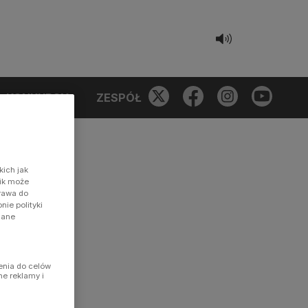
KONKURSY
ZESPÓŁ
kich jak
nik może
prawa do
ie polityki
dane
enia do celów
ne reklamy i