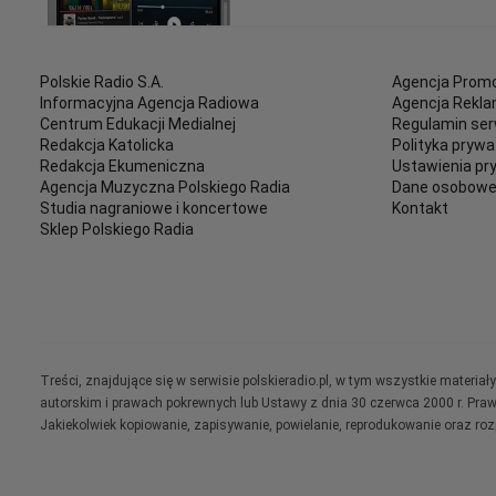
Polskie Radio S.A.
Agencja Promo
Informacyjna Agencja Radiowa
Agencja Rekl
Centrum Edukacji Medialnej
Regulamin ser
Redakcja Katolicka
Polityka prywa
Redakcja Ekumeniczna
Ustawienia pr
Agencja Muzyczna Polskiego Radia
Dane osobow
Studia nagraniowe i koncertowe
Kontakt
Sklep Polskiego Radia
Treści, znajdujące się w serwisie polskieradio.pl, w tym wszystkie materi
autorskim i prawach pokrewnych lub Ustawy z dnia 30 czerwca 2000 r. Pra
Jakiekolwiek kopiowanie, zapisywanie, powielanie, reprodukowanie oraz ro