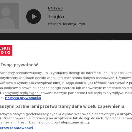
NA ŻYWO
Trójka
Prowadzi:
Redakcja Trójki
UŁY
PLAYLISTA
LISTA PRZEBOJÓW TRÓJKI
 Twoją prywatność
artnerzy przechowujemy lub uzyskujemy dostęp do informacji na urządzeniu, ta
dentyfikatory w plikach cookie w celu przetwarzania danych osobowych. Użytkow
ć swoje wybory lub zarządzać nimi, klikając poniżej, jak również skorzystać z 
na podstawie prawnie uzasadnionego interesu lub w dowolnym momencie na stron
i. Te wybory będą sygnalizowane naszym partnerom i nie będą miały wpływu na 
ia.
Polityka prywatności
aszymi partnerami przetwarzamy dane w celu zapewnienia:
ładnych danych geolokalizacyjnych. Aktywne skanowanie charakterystyki urządz
ji. Przechowywanie informacji na urządzeniu lub dostęp do nich. Spersonalizowa
iar reklam i treści, badnie odbiorców i ulepszanie usług.
tnerów (dostawców)