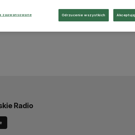
ia zaawansowane
Odrzucenie wszystkich
Akceptuję
skie Radio
e