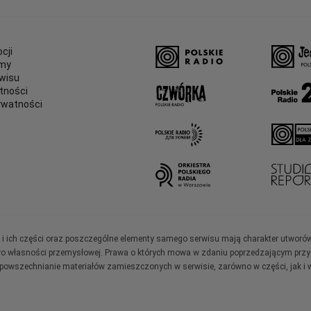
cji
amy
wisu
tności
ywatności
e
ały i ich części oraz poszczególne elementy samego serwisu mają charakter utworó
wo własności przemysłowej. Prawa o których mowa w zdaniu poprzedzającym przysł
zpowszechnianie materiałów zamieszczonych w serwisie, zarówno w części, jak i w