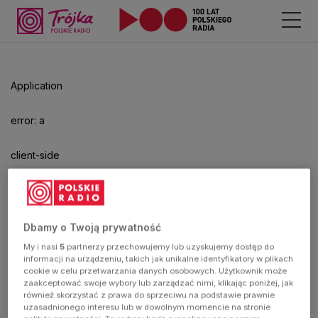
Odtwarzacz
jest
gotowy.
Kliknij
Application
aby
odtwarzać.
error: a
client-side
exception
has
Dbamy o Twoją prywatność
My i nasi
5
partnerzy przechowujemy lub uzyskujemy dostęp do
occurred
informacji na urządzeniu, takich jak unikalne identyfikatory w plikach
cookie w celu przetwarzania danych osobowych. Użytkownik może
zaakceptować swoje wybory lub zarządzać nimi, klikając poniżej, jak
(see the
również skorzystać z prawa do sprzeciwu na podstawie prawnie
uzasadnionego interesu lub w dowolnym momencie na stronie