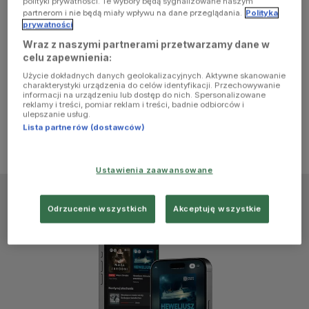
polityki prywatności. Te wybory będą sygnalizowane naszym
browser
partnerom i nie będą miały wpływu na dane przeglądania.
Polityka
prywatności
Wraz z naszymi partnerami przetwarzamy dane w
console for
celu zapewnienia:
Użycie dokładnych danych geolokalizacyjnych. Aktywne skanowanie
more
charakterystyki urządzenia do celów identyfikacji. Przechowywanie
informacji na urządzeniu lub dostęp do nich. Spersonalizowane
reklamy i treści, pomiar reklam i treści, badnie odbiorców i
information)
.
ulepszanie usług.
Lista partnerów (dostawców)
Ustawienia zaawansowane
Odrzucenie wszystkich
Akceptuję wszystkie