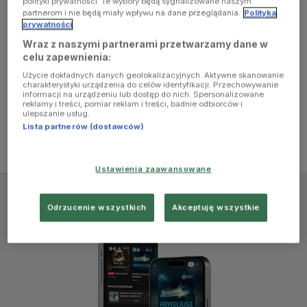
polityki prywatności. Te wybory będą sygnalizowane naszym
browser
partnerom i nie będą miały wpływu na dane przeglądania.
Polityka
prywatności
Wraz z naszymi partnerami przetwarzamy dane w
console for
celu zapewnienia:
Użycie dokładnych danych geolokalizacyjnych. Aktywne skanowanie
more
charakterystyki urządzenia do celów identyfikacji. Przechowywanie
informacji na urządzeniu lub dostęp do nich. Spersonalizowane
reklamy i treści, pomiar reklam i treści, badnie odbiorców i
information)
.
ulepszanie usług.
Lista partnerów (dostawców)
Ustawienia zaawansowane
Odrzucenie wszystkich
Akceptuję wszystkie