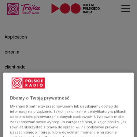
Application
error: a
client-side
exception
has
Dbamy o Twoją prywatność
My i nasi
5
partnerzy przechowujemy lub uzyskujemy dostęp do
occurred
informacji na urządzeniu, takich jak unikalne identyfikatory w plikach
cookie w celu przetwarzania danych osobowych. Użytkownik może
zaakceptować swoje wybory lub zarządzać nimi, klikając poniżej, jak
(see the
również skorzystać z prawa do sprzeciwu na podstawie prawnie
uzasadnionego interesu lub w dowolnym momencie na stronie