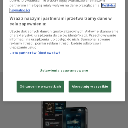
polityki prywatności. Te wybory będą sygnalizowane naszym
browser
partnerom i nie będą miały wpływu na dane przeglądania.
Polityka
prywatności
Wraz z naszymi partnerami przetwarzamy dane w
console for
celu zapewnienia:
Użycie dokładnych danych geolokalizacyjnych. Aktywne skanowanie
more
charakterystyki urządzenia do celów identyfikacji. Przechowywanie
informacji na urządzeniu lub dostęp do nich. Spersonalizowane
reklamy i treści, pomiar reklam i treści, badnie odbiorców i
information)
.
ulepszanie usług.
Lista partnerów (dostawców)
Ustawienia zaawansowane
Odrzucenie wszystkich
Akceptuję wszystkie