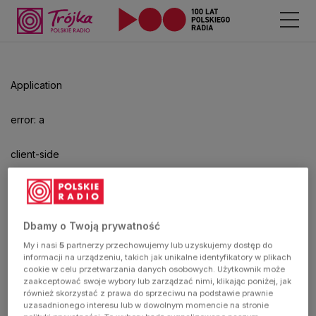
Odtwarzacz
jest
gotowy.
Kliknij
Application
aby
odtwarzać.
error: a
client-side
exception
has
Dbamy o Twoją prywatność
My i nasi
5
partnerzy przechowujemy lub uzyskujemy dostęp do
occurred
informacji na urządzeniu, takich jak unikalne identyfikatory w plikach
cookie w celu przetwarzania danych osobowych. Użytkownik może
zaakceptować swoje wybory lub zarządzać nimi, klikając poniżej, jak
(see the
również skorzystać z prawa do sprzeciwu na podstawie prawnie
uzasadnionego interesu lub w dowolnym momencie na stronie