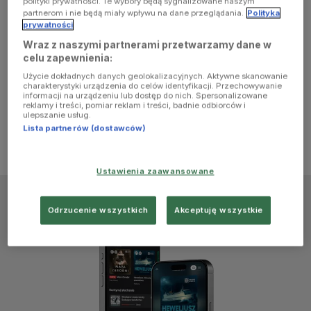
polityki prywatności. Te wybory będą sygnalizowane naszym
browser
partnerom i nie będą miały wpływu na dane przeglądania.
Polityka
prywatności
Wraz z naszymi partnerami przetwarzamy dane w
console for
celu zapewnienia:
Użycie dokładnych danych geolokalizacyjnych. Aktywne skanowanie
more
charakterystyki urządzenia do celów identyfikacji. Przechowywanie
informacji na urządzeniu lub dostęp do nich. Spersonalizowane
reklamy i treści, pomiar reklam i treści, badnie odbiorców i
information)
.
ulepszanie usług.
Lista partnerów (dostawców)
Ustawienia zaawansowane
Odrzucenie wszystkich
Akceptuję wszystkie