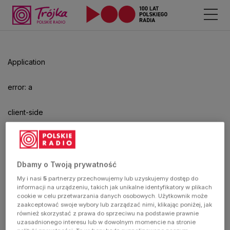
Application
error: a
client-side
exception
has
Dbamy o Twoją prywatność
My i nasi
5
partnerzy przechowujemy lub uzyskujemy dostęp do
occurred
informacji na urządzeniu, takich jak unikalne identyfikatory w plikach
cookie w celu przetwarzania danych osobowych. Użytkownik może
zaakceptować swoje wybory lub zarządzać nimi, klikając poniżej, jak
(see the
również skorzystać z prawa do sprzeciwu na podstawie prawnie
uzasadnionego interesu lub w dowolnym momencie na stronie