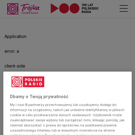
Application
error: a
client-side
exception
has
Dbamy o Twoją prywatność
My i nasi
5
partnerzy przechowujemy lub uzyskujemy dostęp do
occurred
informacji na urządzeniu, takich jak unikalne identyfikatory w plikach
cookie w celu przetwarzania danych osobowych. Użytkownik może
zaakceptować swoje wybory lub zarządzać nimi, klikając poniżej, jak
(see the
również skorzystać z prawa do sprzeciwu na podstawie prawnie
uzasadnionego interesu lub w dowolnym momencie na stronie