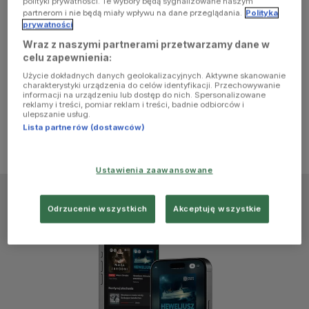
polityki prywatności. Te wybory będą sygnalizowane naszym
browser
partnerom i nie będą miały wpływu na dane przeglądania.
Polityka
prywatności
Wraz z naszymi partnerami przetwarzamy dane w
console for
celu zapewnienia:
Użycie dokładnych danych geolokalizacyjnych. Aktywne skanowanie
more
charakterystyki urządzenia do celów identyfikacji. Przechowywanie
informacji na urządzeniu lub dostęp do nich. Spersonalizowane
reklamy i treści, pomiar reklam i treści, badnie odbiorców i
information)
.
ulepszanie usług.
Lista partnerów (dostawców)
Ustawienia zaawansowane
Odrzucenie wszystkich
Akceptuję wszystkie