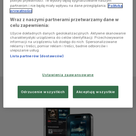
polityki prywatności. Te wybory będą sygnalizowane naszym
browser
partnerom i nie będą miały wpływu na dane przeglądania.
Polityka
prywatności
Wraz z naszymi partnerami przetwarzamy dane w
console for
celu zapewnienia:
Użycie dokładnych danych geolokalizacyjnych. Aktywne skanowanie
more
charakterystyki urządzenia do celów identyfikacji. Przechowywanie
informacji na urządzeniu lub dostęp do nich. Spersonalizowane
reklamy i treści, pomiar reklam i treści, badnie odbiorców i
information)
.
ulepszanie usług.
Lista partnerów (dostawców)
Ustawienia zaawansowane
Odrzucenie wszystkich
Akceptuję wszystkie