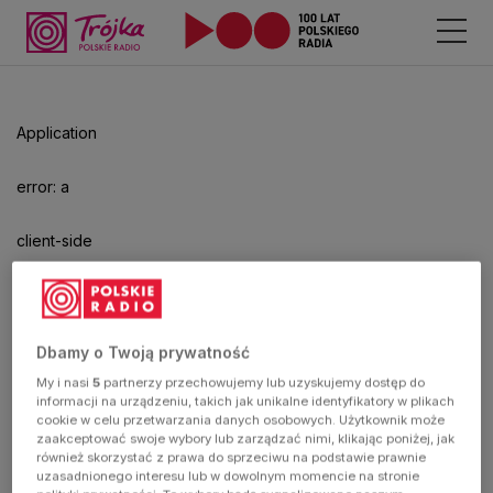
Odtwarzacz
jest
gotowy.
Kliknij
Application
aby
odtwarzać.
error: a
client-side
exception
has
Dbamy o Twoją prywatność
My i nasi
5
partnerzy przechowujemy lub uzyskujemy dostęp do
occurred
informacji na urządzeniu, takich jak unikalne identyfikatory w plikach
cookie w celu przetwarzania danych osobowych. Użytkownik może
zaakceptować swoje wybory lub zarządzać nimi, klikając poniżej, jak
(see the
również skorzystać z prawa do sprzeciwu na podstawie prawnie
uzasadnionego interesu lub w dowolnym momencie na stronie