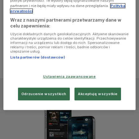
polityki prywatności. Te wybory będą sygnalizowane naszym
browser
partnerom i nie będą miały wpływu na dane przeglądania.
Polityka
prywatności
Wraz z naszymi partnerami przetwarzamy dane w
console for
celu zapewnienia:
Użycie dokładnych danych geolokalizacyjnych. Aktywne skanowanie
more
charakterystyki urządzenia do celów identyfikacji. Przechowywanie
informacji na urządzeniu lub dostęp do nich. Spersonalizowane
reklamy i treści, pomiar reklam i treści, badnie odbiorców i
information)
.
ulepszanie usług.
Lista partnerów (dostawców)
Ustawienia zaawansowane
Odrzucenie wszystkich
Akceptuję wszystkie