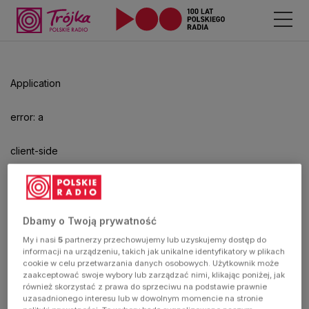
Odtwarzacz
jest
gotowy.
Kliknij
Application
aby
odtwarzać.
error: a
client-side
exception
has
Dbamy o Twoją prywatność
My i nasi
5
partnerzy przechowujemy lub uzyskujemy dostęp do
occurred
informacji na urządzeniu, takich jak unikalne identyfikatory w plikach
cookie w celu przetwarzania danych osobowych. Użytkownik może
zaakceptować swoje wybory lub zarządzać nimi, klikając poniżej, jak
(see the
również skorzystać z prawa do sprzeciwu na podstawie prawnie
uzasadnionego interesu lub w dowolnym momencie na stronie