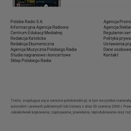
Polskie Radio S.A.
Agencja Promo
Informacyjna Agencja Radiowa
Agencja Rekl
Centrum Edukacji Medialnej
Regulamin ser
Redakcja Katolicka
Polityka prywa
Redakcja Ekumeniczna
Ustawienia pr
Agencja Muzyczna Polskiego Radia
Dane osobow
Studia nagraniowe i koncertowe
Kontakt
Sklep Polskiego Radia
Treści, znajdujące się w serwisie polskieradio.pl, w tym wszystkie materi
autorskim i prawach pokrewnych lub Ustawy z dnia 30 czerwca 2000 r. Pra
Jakiekolwiek kopiowanie, zapisywanie, powielanie, reprodukowanie oraz ro