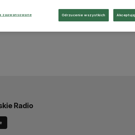
ia zaawansowane
Odrzucenie wszystkich
Akceptuję
skie Radio
e