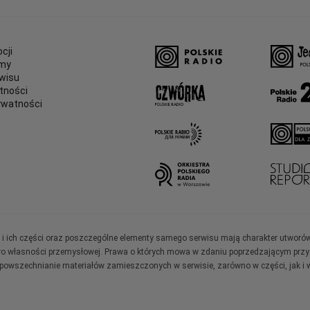
cji
amy
wisu
tności
ywatności
e
ały i ich części oraz poszczególne elementy samego serwisu mają charakter utworó
wo własności przemysłowej. Prawa o których mowa w zdaniu poprzedzającym przysł
zpowszechnianie materiałów zamieszczonych w serwisie, zarówno w części, jak i w