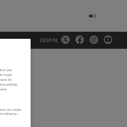
KONKURSY
ZESPÓŁ
kich jak
nik może
prawa do
ie polityki
dane
enia do celów
ne reklamy i