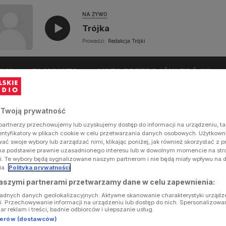
NA ŻYWO
Trójka
Prowadzi:
Redakcja Trójki
UŁY
PLAYLISTA
LISTA PRZEBOJÓW TRÓJKI
 Twoją prywatność
artnerzy przechowujemy lub uzyskujemy dostęp do informacji na urządzeniu, ta
dentyfikatory w plikach cookie w celu przetwarzania danych osobowych. Użytkow
ć swoje wybory lub zarządzać nimi, klikając poniżej, jak również skorzystać z 
na podstawie prawnie uzasadnionego interesu lub w dowolnym momencie na stron
i. Te wybory będą sygnalizowane naszym partnerom i nie będą miały wpływu na 
ia.
Polityka prywatności
aszymi partnerami przetwarzamy dane w celu zapewnienia:
ładnych danych geolokalizacyjnych. Aktywne skanowanie charakterystyki urządz
ji. Przechowywanie informacji na urządzeniu lub dostęp do nich. Spersonalizowa
iar reklam i treści, badnie odbiorców i ulepszanie usług.
tnerów (dostawców)