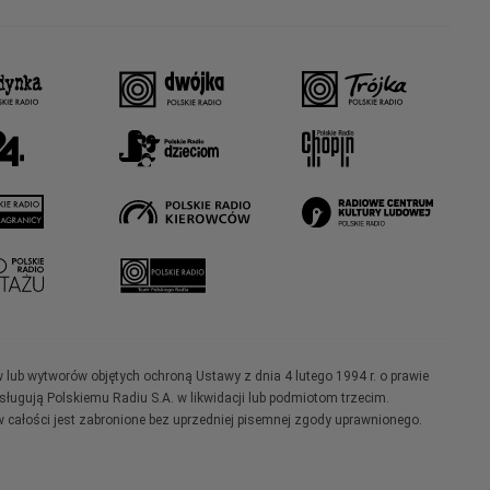
w lub wytworów objętych ochroną Ustawy z dnia 4 lutego 1994 r. o prawie
ugują Polskiemu Radiu S.A. w likwidacji lub podmiotom trzecim.
 całości jest zabronione bez uprzedniej pisemnej zgody uprawnionego.