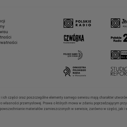
cji
amy
wisu
tności
ywatności
e
ały i ich części oraz poszczególne elementy samego serwisu mają charakter utworó
wo własności przemysłowej. Prawa o których mowa w zdaniu poprzedzającym przysł
zpowszechnianie materiałów zamieszczonych w serwisie, zarówno w części, jak i w