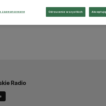
ia zaawansowane
Odrzucenie wszystkich
Akceptuję
skie Radio
e