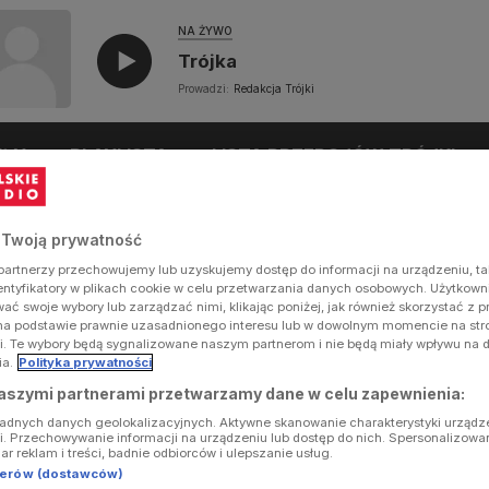
NA ŻYWO
Trójka
Prowadzi:
Redakcja Trójki
UŁY
PLAYLISTA
LISTA PRZEBOJÓW TRÓJKI
 Twoją prywatność
artnerzy przechowujemy lub uzyskujemy dostęp do informacji na urządzeniu, ta
dentyfikatory w plikach cookie w celu przetwarzania danych osobowych. Użytkow
ć swoje wybory lub zarządzać nimi, klikając poniżej, jak również skorzystać z 
na podstawie prawnie uzasadnionego interesu lub w dowolnym momencie na stron
i. Te wybory będą sygnalizowane naszym partnerom i nie będą miały wpływu na 
ia.
Polityka prywatności
aszymi partnerami przetwarzamy dane w celu zapewnienia:
ładnych danych geolokalizacyjnych. Aktywne skanowanie charakterystyki urządz
ji. Przechowywanie informacji na urządzeniu lub dostęp do nich. Spersonalizowa
iar reklam i treści, badnie odbiorców i ulepszanie usług.
tnerów (dostawców)