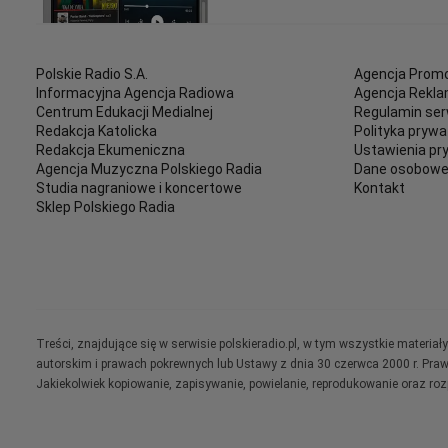
Polskie Radio S.A.
Agencja Promo
Informacyjna Agencja Radiowa
Agencja Rekl
Centrum Edukacji Medialnej
Regulamin ser
Redakcja Katolicka
Polityka prywa
Redakcja Ekumeniczna
Ustawienia pr
Agencja Muzyczna Polskiego Radia
Dane osobow
Studia nagraniowe i koncertowe
Kontakt
Sklep Polskiego Radia
Treści, znajdujące się w serwisie polskieradio.pl, w tym wszystkie materi
autorskim i prawach pokrewnych lub Ustawy z dnia 30 czerwca 2000 r. Pra
Jakiekolwiek kopiowanie, zapisywanie, powielanie, reprodukowanie oraz ro