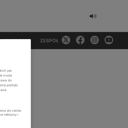
KONKURSY
ZESPÓŁ
kich jak
nik może
prawa do
ie polityki
dane
enia do celów
ne reklamy i