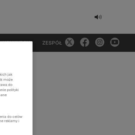
KONKURSY
ZESPÓŁ
kich jak
nik może
prawa do
ie polityki
dane
enia do celów
ne reklamy i