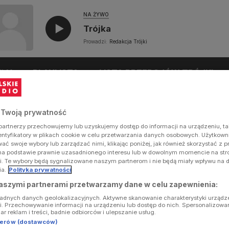
NA ŻYWO
Trójka
Prowadzi:
Redakcja Trójki
UŁY
PLAYLISTA
LISTA PRZEBOJÓW TRÓJKI
 Twoją prywatność
artnerzy przechowujemy lub uzyskujemy dostęp do informacji na urządzeniu, ta
dentyfikatory w plikach cookie w celu przetwarzania danych osobowych. Użytkow
ć swoje wybory lub zarządzać nimi, klikając poniżej, jak również skorzystać z 
na podstawie prawnie uzasadnionego interesu lub w dowolnym momencie na stron
i. Te wybory będą sygnalizowane naszym partnerom i nie będą miały wpływu na 
ia.
Polityka prywatności
aszymi partnerami przetwarzamy dane w celu zapewnienia:
ładnych danych geolokalizacyjnych. Aktywne skanowanie charakterystyki urządz
ji. Przechowywanie informacji na urządzeniu lub dostęp do nich. Spersonalizowa
iar reklam i treści, badnie odbiorców i ulepszanie usług.
tnerów (dostawców)