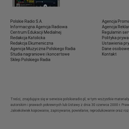
Polskie Radio S.A.
Agencja Promo
Informacyjna Agencja Radiowa
Agencja Rekl
Centrum Edukacji Medialnej
Regulamin ser
Redakcja Katolicka
Polityka prywa
Redakcja Ekumeniczna
Ustawienia pr
Agencja Muzyczna Polskiego Radia
Dane osobow
Studia nagraniowe i koncertowe
Kontakt
Sklep Polskiego Radia
Treści, znajdujące się w serwisie polskieradio.pl, w tym wszystkie materi
autorskim i prawach pokrewnych lub Ustawy z dnia 30 czerwca 2000 r. Pra
Jakiekolwiek kopiowanie, zapisywanie, powielanie, reprodukowanie oraz ro