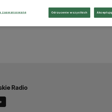
ia zaawansowane
Odrzucenie wszystkich
Akceptuję
skie Radio
e