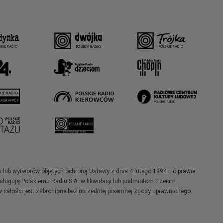
w lub wytworów objętych ochroną Ustawy z dnia 4 lutego 1994 r. o prawie
ugują Polskiemu Radiu S.A. w likwidacji lub podmiotom trzecim.
 całości jest zabronione bez uprzedniej pisemnej zgody uprawnionego.