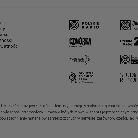
cji
amy
wisu
tności
ywatności
e
ały i ich części oraz poszczególne elementy samego serwisu mają charakter utworó
wo własności przemysłowej. Prawa o których mowa w zdaniu poprzedzającym przysł
zpowszechnianie materiałów zamieszczonych w serwisie, zarówno w części, jak i w