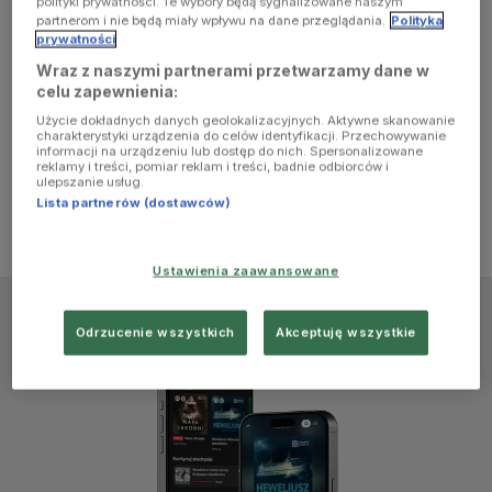
polityki prywatności. Te wybory będą sygnalizowane naszym
browser
partnerom i nie będą miały wpływu na dane przeglądania.
Polityka
prywatności
Wraz z naszymi partnerami przetwarzamy dane w
console for
celu zapewnienia:
Użycie dokładnych danych geolokalizacyjnych. Aktywne skanowanie
more
charakterystyki urządzenia do celów identyfikacji. Przechowywanie
informacji na urządzeniu lub dostęp do nich. Spersonalizowane
reklamy i treści, pomiar reklam i treści, badnie odbiorców i
information)
.
ulepszanie usług.
Lista partnerów (dostawców)
Ustawienia zaawansowane
Odrzucenie wszystkich
Akceptuję wszystkie