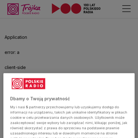
Odtwarzacz
jest
gotowy.
Kliknij
Application
aby
odtwarzać.
error: a
client-side
exception
has
Dbamy o Twoją prywatność
My i nasi
5
partnerzy przechowujemy lub uzyskujemy dostęp do
occurred
informacji na urządzeniu, takich jak unikalne identyfikatory w plikach
cookie w celu przetwarzania danych osobowych. Użytkownik może
zaakceptować swoje wybory lub zarządzać nimi, klikając poniżej, jak
(see the
również skorzystać z prawa do sprzeciwu na podstawie prawnie
uzasadnionego interesu lub w dowolnym momencie na stronie