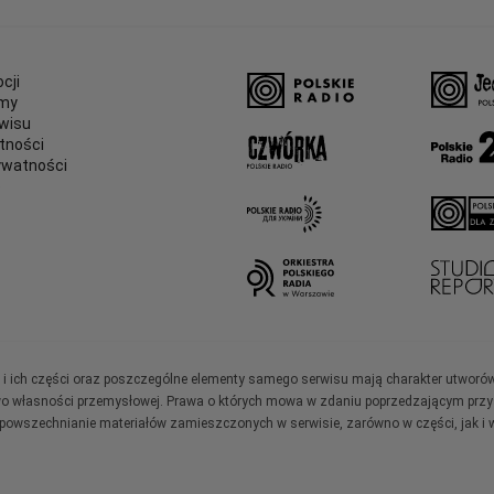
cji
amy
wisu
tności
ywatności
e
ały i ich części oraz poszczególne elementy samego serwisu mają charakter utworó
wo własności przemysłowej. Prawa o których mowa w zdaniu poprzedzającym przysł
zpowszechnianie materiałów zamieszczonych w serwisie, zarówno w części, jak i w