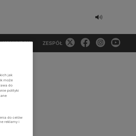
KONKURSY
ZESPÓŁ
kich jak
nik może
prawa do
ie polityki
dane
enia do celów
ne reklamy i