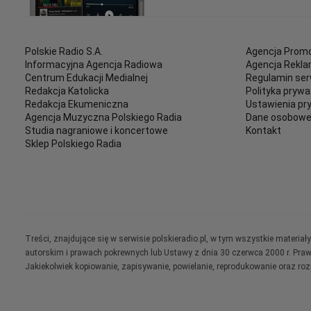
Polskie Radio S.A.
Agencja Promo
Informacyjna Agencja Radiowa
Agencja Rekl
Centrum Edukacji Medialnej
Regulamin ser
Redakcja Katolicka
Polityka prywa
Redakcja Ekumeniczna
Ustawienia pr
Agencja Muzyczna Polskiego Radia
Dane osobow
Studia nagraniowe i koncertowe
Kontakt
Sklep Polskiego Radia
Treści, znajdujące się w serwisie polskieradio.pl, w tym wszystkie materi
autorskim i prawach pokrewnych lub Ustawy z dnia 30 czerwca 2000 r. Pra
Jakiekolwiek kopiowanie, zapisywanie, powielanie, reprodukowanie oraz ro