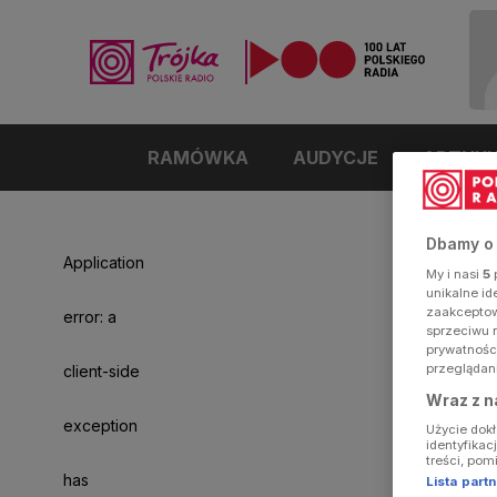
RAMÓWKA
AUDYCJE
ARTYK
Dbamy o
Application
My i nasi
5
p
unikalne i
zaakceptowa
error: a
sprzeciwu 
prywatnośc
przeglądan
client-side
Wraz z n
exception
Użycie dok
identyfikac
treści, pom
has
Lista par