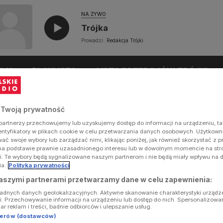
NA ŻYWO
Trójka
Prowadzi:
Redakcja Trójki
UŁY
PLAYLISTA
LISTA PRZEBOJÓW TRÓJKI
 Twoją prywatność
artnerzy przechowujemy lub uzyskujemy dostęp do informacji na urządzeniu, ta
dentyfikatory w plikach cookie w celu przetwarzania danych osobowych. Użytkow
ć swoje wybory lub zarządzać nimi, klikając poniżej, jak również skorzystać z 
na podstawie prawnie uzasadnionego interesu lub w dowolnym momencie na stron
i. Te wybory będą sygnalizowane naszym partnerom i nie będą miały wpływu na 
ia.
Polityka prywatności
aszymi partnerami przetwarzamy dane w celu zapewnienia:
ładnych danych geolokalizacyjnych. Aktywne skanowanie charakterystyki urządz
ji. Przechowywanie informacji na urządzeniu lub dostęp do nich. Spersonalizowa
iar reklam i treści, badnie odbiorców i ulepszanie usług.
tnerów (dostawców)