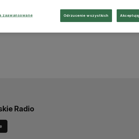
ia zaawansowane
Odrzucenie wszystkich
Akceptuję
skie Radio
e