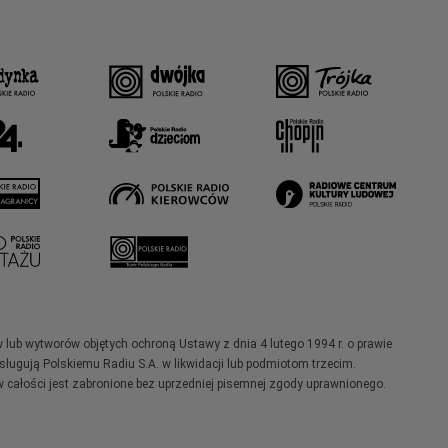
w lub wytworów objętych ochroną Ustawy z dnia 4 lutego 1994 r. o prawie
ugują Polskiemu Radiu S.A. w likwidacji lub podmiotom trzecim.
 całości jest zabronione bez uprzedniej pisemnej zgody uprawnionego.