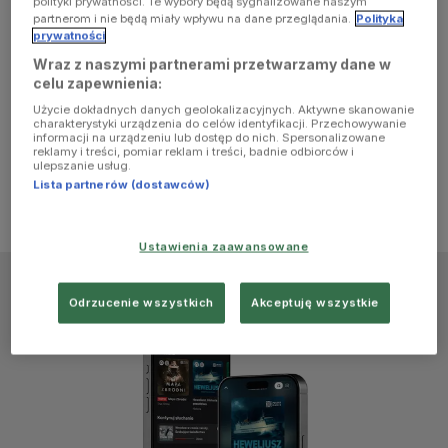
polityki prywatności. Te wybory będą sygnalizowane naszym
browser
partnerom i nie będą miały wpływu na dane przeglądania.
Polityka
prywatności
Wraz z naszymi partnerami przetwarzamy dane w
console for
celu zapewnienia:
Użycie dokładnych danych geolokalizacyjnych. Aktywne skanowanie
more
charakterystyki urządzenia do celów identyfikacji. Przechowywanie
informacji na urządzeniu lub dostęp do nich. Spersonalizowane
reklamy i treści, pomiar reklam i treści, badnie odbiorców i
information)
.
ulepszanie usług.
Lista partnerów (dostawców)
Ustawienia zaawansowane
Odrzucenie wszystkich
Akceptuję wszystkie