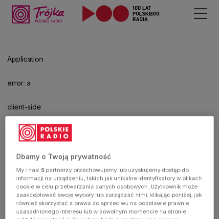
Odtwarzacz
jest
gotowy.
Kliknij
Application
aby
odtwarzać.
error: a
client-side
exception
has
Dbamy o Twoją prywatność
My i nasi
5
partnerzy przechowujemy lub uzyskujemy dostęp do
occurred
informacji na urządzeniu, takich jak unikalne identyfikatory w plikach
cookie w celu przetwarzania danych osobowych. Użytkownik może
zaakceptować swoje wybory lub zarządzać nimi, klikając poniżej, jak
(see the
również skorzystać z prawa do sprzeciwu na podstawie prawnie
uzasadnionego interesu lub w dowolnym momencie na stronie