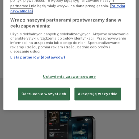
polityki prywatności. Te wybory będą sygnalizowane naszym
browser
partnerom i nie będą miały wpływu na dane przeglądania.
Polityka
prywatności
Wraz z naszymi partnerami przetwarzamy dane w
console for
celu zapewnienia:
Użycie dokładnych danych geolokalizacyjnych. Aktywne skanowanie
more
charakterystyki urządzenia do celów identyfikacji. Przechowywanie
informacji na urządzeniu lub dostęp do nich. Spersonalizowane
reklamy i treści, pomiar reklam i treści, badnie odbiorców i
information)
.
ulepszanie usług.
Lista partnerów (dostawców)
Ustawienia zaawansowane
Odrzucenie wszystkich
Akceptuję wszystkie