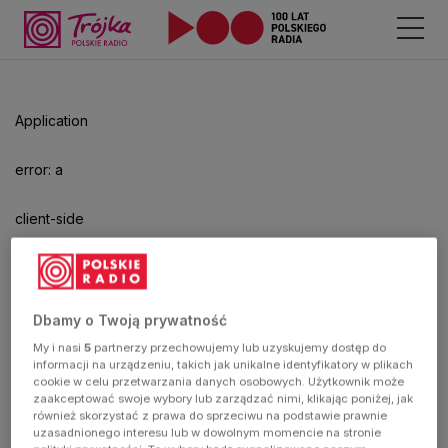
Odtwarzacz
jest
gotowy.
Kliknij
Application
aby
odtwarzać.
error: a
client-side
exception
has
Dbamy o Twoją prywatność
My i nasi
5
partnerzy przechowujemy lub uzyskujemy dostęp do
occurred
informacji na urządzeniu, takich jak unikalne identyfikatory w plikach
cookie w celu przetwarzania danych osobowych. Użytkownik może
zaakceptować swoje wybory lub zarządzać nimi, klikając poniżej, jak
(see the
również skorzystać z prawa do sprzeciwu na podstawie prawnie
uzasadnionego interesu lub w dowolnym momencie na stronie