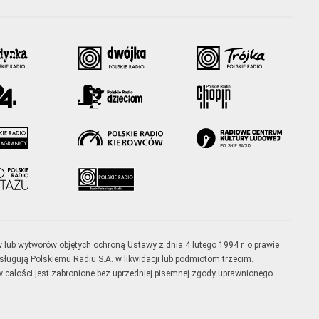
w lub wytworów objętych ochroną Ustawy z dnia 4 lutego 1994 r. o prawie
ugują Polskiemu Radiu S.A. w likwidacji lub podmiotom trzecim.
 całości jest zabronione bez uprzedniej pisemnej zgody uprawnionego.