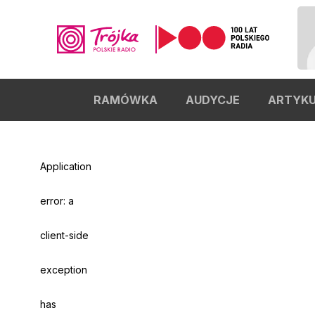
RAMÓWKA
AUDYCJE
ARTYK
Odtwarzacz
jest
gotowy.
Kliknij
aby
Application
odtwarzać.
error: a
client-side
exception
has