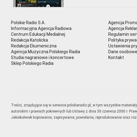
Polskie Radio S.A.
Agencja Promo
Informacyjna Agencja Radiowa
Agencja Rekl
Centrum Edukacji Medialnej
Regulamin ser
Redakcja Katolicka
Polityka prywa
Redakcja Ekumeniczna
Ustawienia pr
Agencja Muzyczna Polskiego Radia
Dane osobow
Studia nagraniowe i koncertowe
Kontakt
Sklep Polskiego Radia
Treści, znajdujące się w serwisie polskieradio.pl, w tym wszystkie materi
autorskim i prawach pokrewnych lub Ustawy z dnia 30 czerwca 2000 r. Pra
Jakiekolwiek kopiowanie, zapisywanie, powielanie, reprodukowanie oraz ro