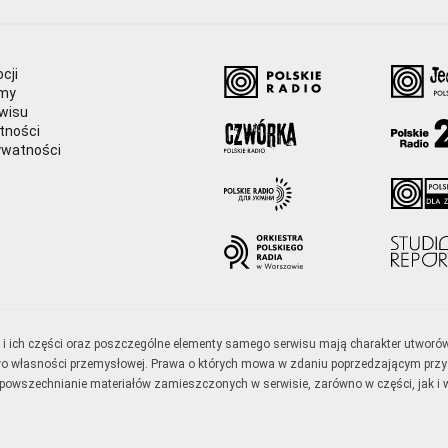
cji
amy
wisu
tności
ywatności
e
ały i ich części oraz poszczególne elementy samego serwisu mają charakter utworó
wo własności przemysłowej. Prawa o których mowa w zdaniu poprzedzającym przysł
zpowszechnianie materiałów zamieszczonych w serwisie, zarówno w części, jak i w