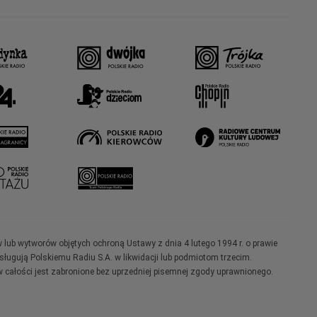
w lub wytworów objętych ochroną Ustawy z dnia 4 lutego 1994 r. o prawie
ugują Polskiemu Radiu S.A. w likwidacji lub podmiotom trzecim.
 całości jest zabronione bez uprzedniej pisemnej zgody uprawnionego.