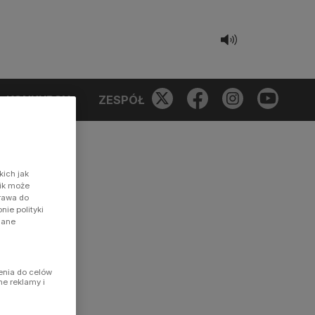
KONKURSY
ZESPÓŁ
kich jak
nik może
prawa do
ie polityki
dane
enia do celów
ne reklamy i