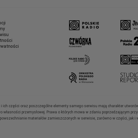
cji
amy
wisu
tności
ywatności
e
ały i ich części oraz poszczególne elementy samego serwisu mają charakter utworó
wo własności przemysłowej. Prawa o których mowa w zdaniu poprzedzającym przysł
zpowszechnianie materiałów zamieszczonych w serwisie, zarówno w części, jak i w