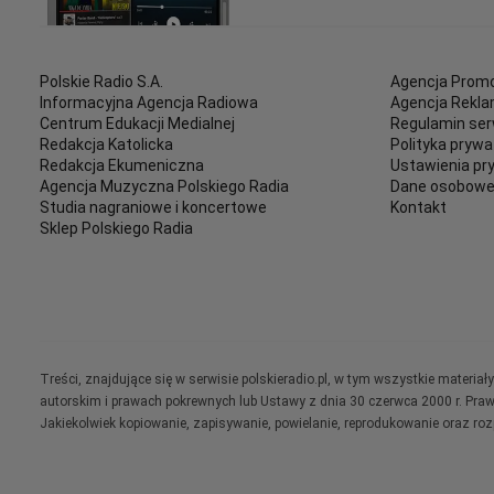
Polskie Radio S.A.
Agencja Promo
Informacyjna Agencja Radiowa
Agencja Rekl
Centrum Edukacji Medialnej
Regulamin ser
Redakcja Katolicka
Polityka prywa
Redakcja Ekumeniczna
Ustawienia pr
Agencja Muzyczna Polskiego Radia
Dane osobow
Studia nagraniowe i koncertowe
Kontakt
Sklep Polskiego Radia
Treści, znajdujące się w serwisie polskieradio.pl, w tym wszystkie materi
autorskim i prawach pokrewnych lub Ustawy z dnia 30 czerwca 2000 r. Pra
Jakiekolwiek kopiowanie, zapisywanie, powielanie, reprodukowanie oraz ro