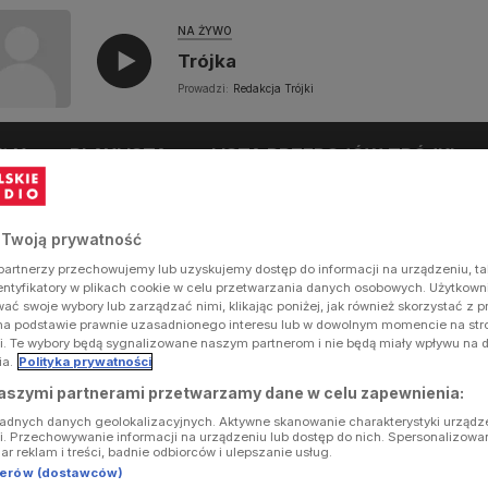
NA ŻYWO
Trójka
Prowadzi:
Redakcja Trójki
UŁY
PLAYLISTA
LISTA PRZEBOJÓW TRÓJKI
 Twoją prywatność
artnerzy przechowujemy lub uzyskujemy dostęp do informacji na urządzeniu, ta
dentyfikatory w plikach cookie w celu przetwarzania danych osobowych. Użytkow
ć swoje wybory lub zarządzać nimi, klikając poniżej, jak również skorzystać z 
na podstawie prawnie uzasadnionego interesu lub w dowolnym momencie na stron
i. Te wybory będą sygnalizowane naszym partnerom i nie będą miały wpływu na 
ia.
Polityka prywatności
aszymi partnerami przetwarzamy dane w celu zapewnienia:
ładnych danych geolokalizacyjnych. Aktywne skanowanie charakterystyki urządz
ji. Przechowywanie informacji na urządzeniu lub dostęp do nich. Spersonalizowa
iar reklam i treści, badnie odbiorców i ulepszanie usług.
tnerów (dostawców)