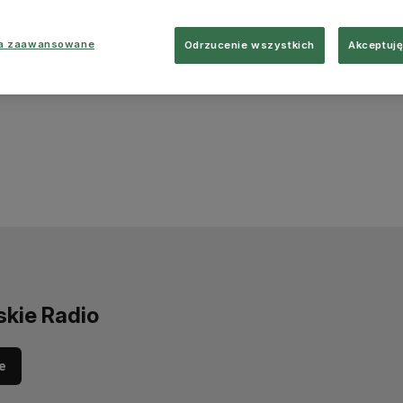
ia zaawansowane
Odrzucenie wszystkich
Akceptuję
skie Radio
e