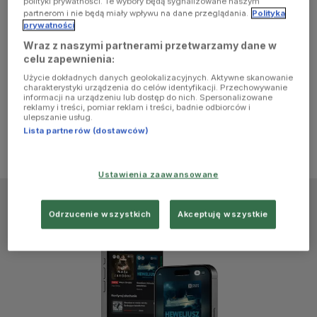
polityki prywatności. Te wybory będą sygnalizowane naszym
browser
partnerom i nie będą miały wpływu na dane przeglądania.
Polityka
prywatności
Wraz z naszymi partnerami przetwarzamy dane w
console for
celu zapewnienia:
Użycie dokładnych danych geolokalizacyjnych. Aktywne skanowanie
more
charakterystyki urządzenia do celów identyfikacji. Przechowywanie
informacji na urządzeniu lub dostęp do nich. Spersonalizowane
reklamy i treści, pomiar reklam i treści, badnie odbiorców i
information)
.
ulepszanie usług.
Lista partnerów (dostawców)
Ustawienia zaawansowane
Odrzucenie wszystkich
Akceptuję wszystkie