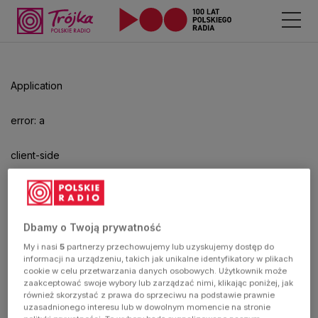
Application
error: a
client-side
exception
has
Dbamy o Twoją prywatność
My i nasi
5
partnerzy przechowujemy lub uzyskujemy dostęp do
occurred
informacji na urządzeniu, takich jak unikalne identyfikatory w plikach
cookie w celu przetwarzania danych osobowych. Użytkownik może
zaakceptować swoje wybory lub zarządzać nimi, klikając poniżej, jak
(see the
również skorzystać z prawa do sprzeciwu na podstawie prawnie
uzasadnionego interesu lub w dowolnym momencie na stronie