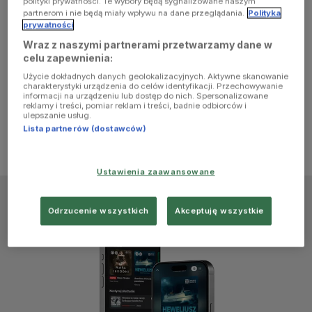
polityki prywatności. Te wybory będą sygnalizowane naszym
browser
partnerom i nie będą miały wpływu na dane przeglądania.
Polityka
prywatności
Wraz z naszymi partnerami przetwarzamy dane w
console for
celu zapewnienia:
Użycie dokładnych danych geolokalizacyjnych. Aktywne skanowanie
more
charakterystyki urządzenia do celów identyfikacji. Przechowywanie
informacji na urządzeniu lub dostęp do nich. Spersonalizowane
reklamy i treści, pomiar reklam i treści, badnie odbiorców i
information)
.
ulepszanie usług.
Lista partnerów (dostawców)
Ustawienia zaawansowane
Odrzucenie wszystkich
Akceptuję wszystkie