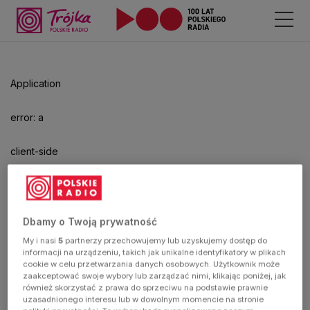
Odtwarzacz
jest
gotowy.
Kliknij
Application
aby
odtwarzać.
error: a
client-side
exception
has
Dbamy o Twoją prywatność
My i nasi
5
partnerzy przechowujemy lub uzyskujemy dostęp do
occurred
informacji na urządzeniu, takich jak unikalne identyfikatory w plikach
cookie w celu przetwarzania danych osobowych. Użytkownik może
zaakceptować swoje wybory lub zarządzać nimi, klikając poniżej, jak
(see the
również skorzystać z prawa do sprzeciwu na podstawie prawnie
uzasadnionego interesu lub w dowolnym momencie na stronie