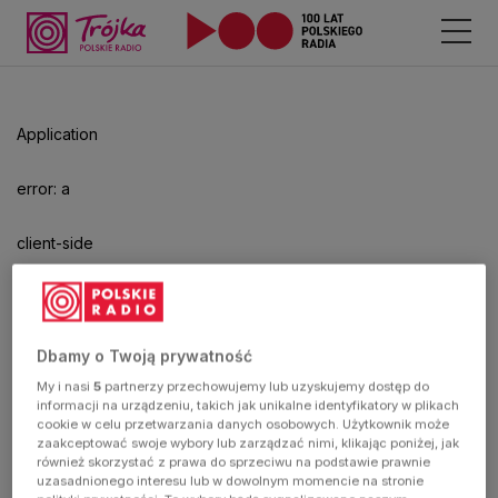
Odtwarzacz
jest
gotowy.
Kliknij
Application
aby
odtwarzać.
error: a
client-side
exception
has
Dbamy o Twoją prywatność
My i nasi
5
partnerzy przechowujemy lub uzyskujemy dostęp do
occurred
informacji na urządzeniu, takich jak unikalne identyfikatory w plikach
cookie w celu przetwarzania danych osobowych. Użytkownik może
zaakceptować swoje wybory lub zarządzać nimi, klikając poniżej, jak
(see the
również skorzystać z prawa do sprzeciwu na podstawie prawnie
uzasadnionego interesu lub w dowolnym momencie na stronie