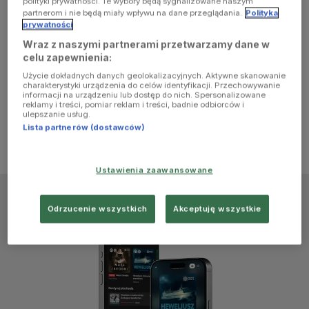
polityki prywatności. Te wybory będą sygnalizowane naszym
browser
partnerom i nie będą miały wpływu na dane przeglądania.
Polityka
prywatności
Wraz z naszymi partnerami przetwarzamy dane w
console for
celu zapewnienia:
Użycie dokładnych danych geolokalizacyjnych. Aktywne skanowanie
more
charakterystyki urządzenia do celów identyfikacji. Przechowywanie
informacji na urządzeniu lub dostęp do nich. Spersonalizowane
reklamy i treści, pomiar reklam i treści, badnie odbiorców i
information)
.
ulepszanie usług.
Lista partnerów (dostawców)
Ustawienia zaawansowane
Odrzucenie wszystkich
Akceptuję wszystkie