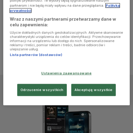
polityki prywatności. Te wybory będą sygnalizowane naszym
browser
partnerom i nie będą miały wpływu na dane przeglądania.
Polityka
prywatności
Wraz z naszymi partnerami przetwarzamy dane w
console for
celu zapewnienia:
Użycie dokładnych danych geolokalizacyjnych. Aktywne skanowanie
more
charakterystyki urządzenia do celów identyfikacji. Przechowywanie
informacji na urządzeniu lub dostęp do nich. Spersonalizowane
reklamy i treści, pomiar reklam i treści, badnie odbiorców i
information)
.
ulepszanie usług.
Lista partnerów (dostawców)
Ustawienia zaawansowane
Odrzucenie wszystkich
Akceptuję wszystkie