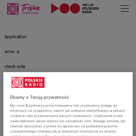
Odtwarzacz
jest
gotowy.
Kliknij
Application
aby
odtwarzać.
error: a
client-side
exception
has
Dbamy o Twoją prywatność
My i nasi
5
partnerzy przechowujemy lub uzyskujemy dostęp do
occurred
informacji na urządzeniu, takich jak unikalne identyfikatory w plikach
cookie w celu przetwarzania danych osobowych. Użytkownik może
zaakceptować swoje wybory lub zarządzać nimi, klikając poniżej, jak
(see the
również skorzystać z prawa do sprzeciwu na podstawie prawnie
uzasadnionego interesu lub w dowolnym momencie na stronie