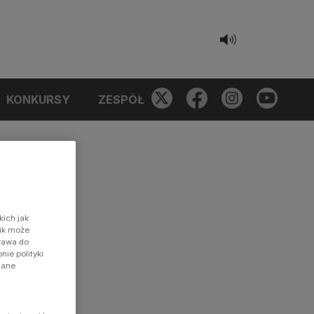
KONKURSY
ZESPÓŁ
kich jak
nik może
prawa do
ie polityki
dane