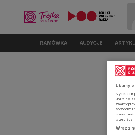
RAMÓWKA
AUDYCJE
ARTYK
Dbamy o
My i nasi
5
p
unikalne i
zaakceptowa
sprzeciwu 
prywatnośc
przeglądan
Wraz z n