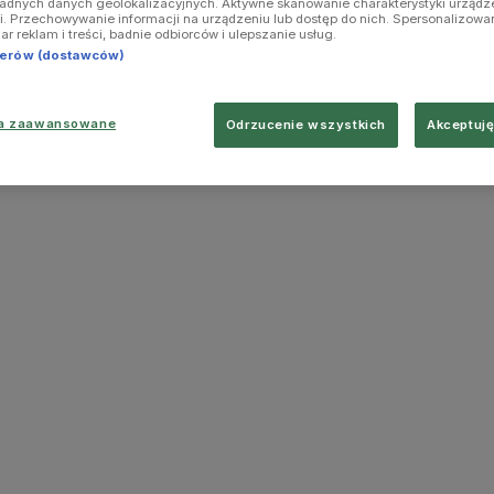
ładnych danych geolokalizacyjnych. Aktywne skanowanie charakterystyki urządz
ji. Przechowywanie informacji na urządzeniu lub dostęp do nich. Spersonalizowa
iar reklam i treści, badnie odbiorców i ulepszanie usług.
tnerów (dostawców)
ia zaawansowane
Odrzucenie wszystkich
Akceptuję