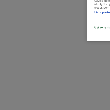
Użycie dok
identyfikac
treści, pom
Lista par
Ustawien