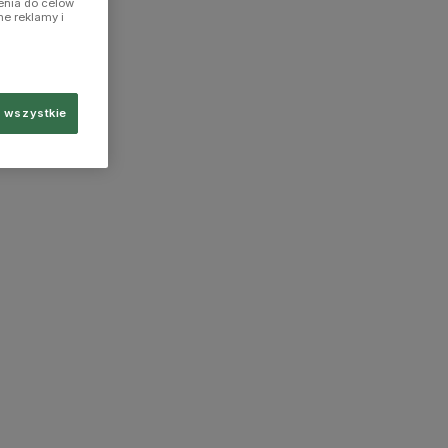
enia do celów
ne reklamy i
 wszystkie