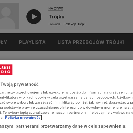
NA ŻYWO
Trójka
Prowadzi:
Redakcja Trójki
UŁY
PLAYLISTA
LISTA PRZEBOJÓW TRÓJKI
 Twoją prywatność
artnerzy przechowujemy lub uzyskujemy dostęp do informacji na urządzeniu, ta
dentyfikatory w plikach cookie w celu przetwarzania danych osobowych. Użytkow
ć swoje wybory lub zarządzać nimi, klikając poniżej, jak również skorzystać z 
na podstawie prawnie uzasadnionego interesu lub w dowolnym momencie na stron
i. Te wybory będą sygnalizowane naszym partnerom i nie będą miały wpływu na 
ia.
Polityka prywatności
aszymi partnerami przetwarzamy dane w celu zapewnienia: