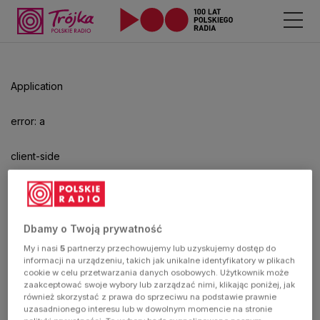
Odtwarzacz
jest
gotowy.
Kliknij
Application
aby
odtwarzać.
error: a
client-side
exception
has
Dbamy o Twoją prywatność
My i nasi
5
partnerzy przechowujemy lub uzyskujemy dostęp do
occurred
informacji na urządzeniu, takich jak unikalne identyfikatory w plikach
cookie w celu przetwarzania danych osobowych. Użytkownik może
zaakceptować swoje wybory lub zarządzać nimi, klikając poniżej, jak
(see the
również skorzystać z prawa do sprzeciwu na podstawie prawnie
uzasadnionego interesu lub w dowolnym momencie na stronie