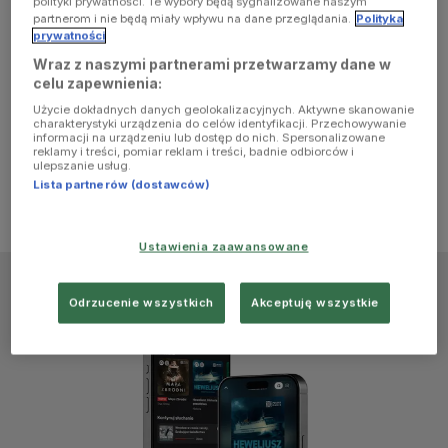
polityki prywatności. Te wybory będą sygnalizowane naszym
browser
partnerom i nie będą miały wpływu na dane przeglądania.
Polityka
prywatności
Wraz z naszymi partnerami przetwarzamy dane w
console for
celu zapewnienia:
Użycie dokładnych danych geolokalizacyjnych. Aktywne skanowanie
more
charakterystyki urządzenia do celów identyfikacji. Przechowywanie
informacji na urządzeniu lub dostęp do nich. Spersonalizowane
reklamy i treści, pomiar reklam i treści, badnie odbiorców i
information)
.
ulepszanie usług.
Lista partnerów (dostawców)
Ustawienia zaawansowane
Odrzucenie wszystkich
Akceptuję wszystkie